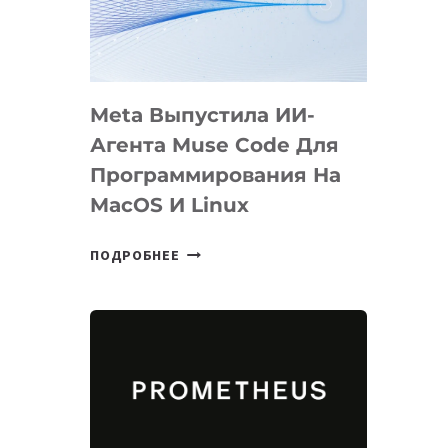
НА
SIGGRAPH
2026
Meta Выпустила ИИ-
Агента Muse Code Для
Программирования На
MacOS И Linux
META
ПОДРОБНЕЕ
ВЫПУСТИЛА
ИИ-
АГЕНТА
MUSE
CODE
ДЛЯ
ПРОГРАММИРОВАНИЯ