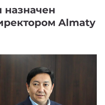
н назначен
иректором Almaty