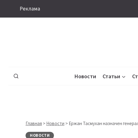
Перейти
Реклама
к
содержимому
Новости
Статьи
С
Главная
>
Новости
>
Ержан Тасмухан назначен генера
НОВОСТИ