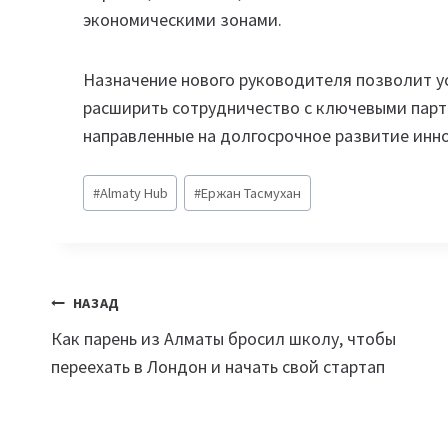
экономическими зонами.
Назначение нового руководителя позволит у
расширить сотрудничество с ключевыми парт
направленные на долгосрочное развитие инн
Метки
#
Almaty Hub
#
Ержан Тасмухан
записи:
Навигация
НАЗАД
Как парень из Алматы бросил школу, чтобы
по
переехать в Лондон и начать свой стартап
записям