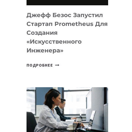
НА
MACOS
Джефф Безос Запустил
И
LINUX
Стартап Prometheus Для
Создания
«искусственного
Инженера»
ДЖЕФФ
ПОДРОБНЕЕ
БЕЗОС
ЗАПУСТИЛ
СТАРТАП
PROMETHEUS
ДЛЯ
СОЗДАНИЯ
«ИСКУССТВЕННОГО
ИНЖЕНЕРА»