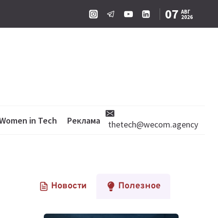
07
АВГ
2026
Women in Tech
Реклама
thetech@wecom.agency
Новости
Полезное