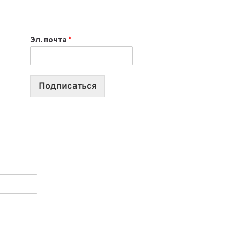
НОУТБУК
ВЫБРАТЬ
К
Эл. почта
*
УЧЕБНОМУ
ГОДУ
2026:
10
Подписаться
ЛУЧШИХ
МОДЕЛЕЙ
ДЛЯ
УЧЕБЫ