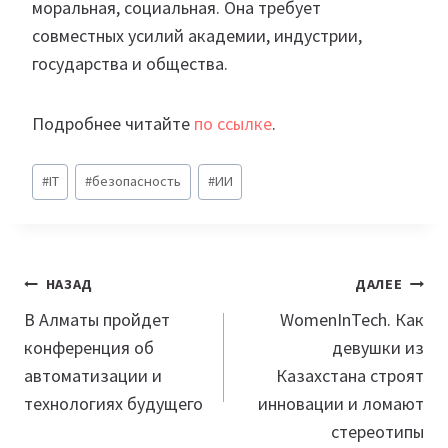
моральная, социальная. Она требует
совместных усилий академии, индустрии,
государства и общества.
Подробнее читайте
по ссылке
.
Метки
#
IT
#
безопасность
#
ИИ
записи:
Навигация
НАЗАД
ДАЛЕЕ
по
В Алматы пройдет
WomenInTech. Как
конференция об
девушки из
записям
автоматизации и
Казахстана строят
технологиях будущего
инновации и ломают
стереотипы