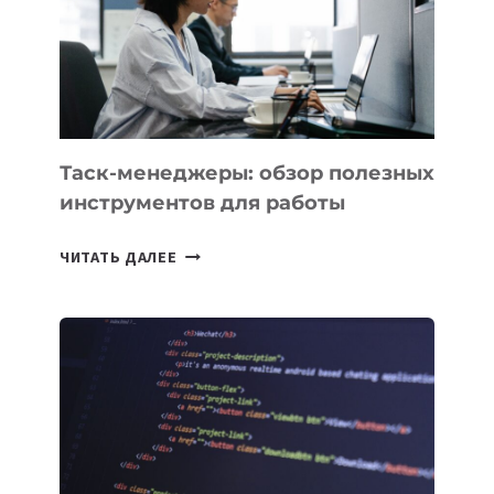
ЗАДАЧИ
ЕМУ
МОЖНО
ПОРУЧИТЬ
УЖЕ
СЕГОДНЯ
Таск-менеджеры: обзор полезных
инструментов для работы
ТАСК-
ЧИТАТЬ ДАЛЕЕ
МЕНЕДЖЕРЫ:
ОБЗОР
ПОЛЕЗНЫХ
ИНСТРУМЕНТОВ
ДЛЯ
РАБОТЫ