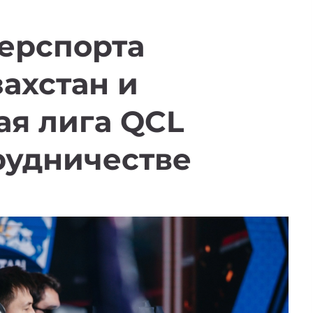
ерспорта
захстан и
ая лига QCL
рудничестве