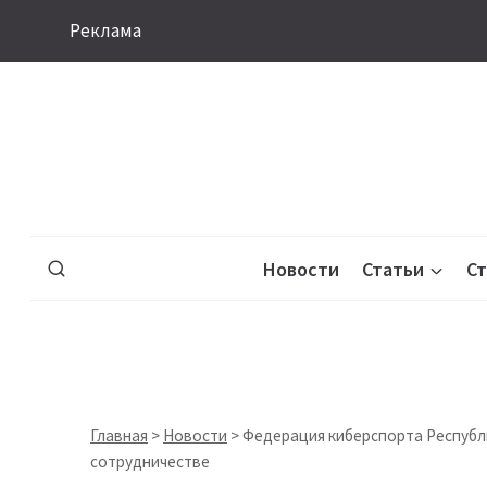
Перейти
Реклама
к
содержимому
Новости
Статьи
С
Главная
>
Новости
>
Федерация киберспорта Республи
сотрудничестве