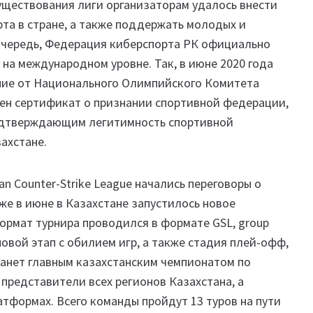
уществования лиги организаторам удалось внести
та в стране, а также поддержать молодых и
 очередь, Федерация киберспорта РК официально
 на международном уровне. Так, в июне 2020 года
ание от Национального Олимпийского Комитета
чен сертификат о признании спортивной федерации,
одтверждающим легитимность спортивной
ахстане.
n Counter-Strike League начались переговоры о
же в июне в Казахстане запустилось новое
ормат турнира проводился в формате GSL, group
пповой этап с обилием игр, а также стадия плей-офф,
танет главным казахстанским чемпионатом по
 представители всех регионов Казахстана, а
атформах. Всего команды пройдут 13 туров на пути