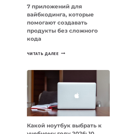
7 приложений для
вайбкодинга, которые
помогают создавать
продукты без сложного
кода
7
ЧИТАТЬ ДАЛЕЕ
ПРИЛОЖЕНИЙ
ДЛЯ
ВАЙБКОДИНГА,
КОТОРЫЕ
ПОМОГАЮТ
СОЗДАВАТЬ
ПРОДУКТЫ
БЕЗ
СЛОЖНОГО
Какой ноутбук выбрать к
КОДА
учебному году 2026: 10