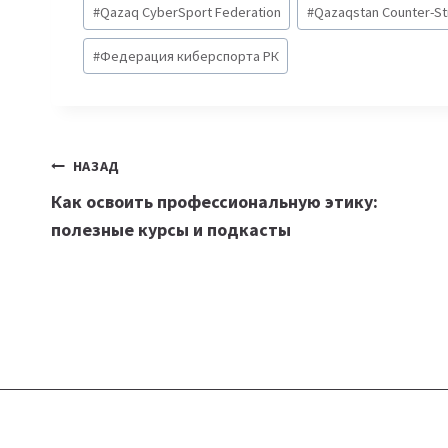
#
Qazaq CyberSport Federation
#
Qazaqstan Counter-St
записи:
#
Федерация киберспорта РК
Навигация
НАЗАД
Как освоить профессиональную этику:
по
полезные курсы и подкасты
записям