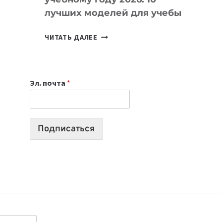
лучших моделей для учебы
КАКОЙ
ЧИТАТЬ ДАЛЕЕ
НОУТБУК
ВЫБРАТЬ
К
Эл. почта
*
УЧЕБНОМУ
ГОДУ
2026:
10
Подписаться
ЛУЧШИХ
МОДЕЛЕЙ
ДЛЯ
УЧЕБЫ