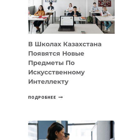
BY
MOST
—
МЕЖДУНАРОДНУЮ
ПРОГРАММУ
В Школах Казахстана
ДЛЯ
ТЕХНОЛОГИЧЕСКИХ
Появятся Новые
СТАРТАПОВ
Предметы По
Искусственному
Интеллекту
В
ПОДРОБНЕЕ
ШКОЛАХ
КАЗАХСТАНА
ПОЯВЯТСЯ
НОВЫЕ
ПРЕДМЕТЫ