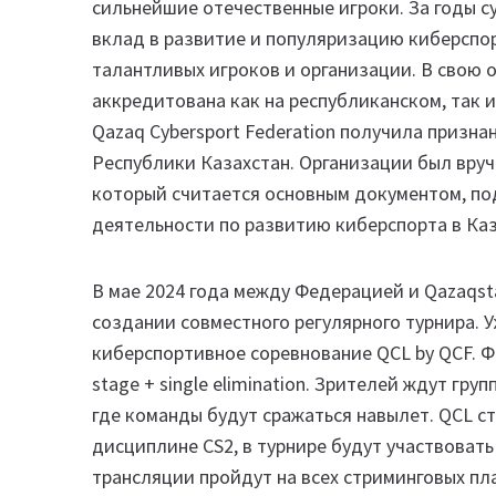
сильнейшие отечественные игроки. За годы с
вклад в развитие и популяризацию киберспор
талантливых игроков и организации. В свою
аккредитована как на республиканском, так и
Qazaq Cybersport Federation получила призн
Республики Казахстан. Организации был вру
который считается основным документом, п
деятельности по развитию киберспорта в Каз
В мае 2024 года между Федерацией и Qazaqsta
создании совместного регулярного турнира. У
киберспортивное соревнование QCL by QCF. Ф
stage + single elimination. Зрителей ждут гру
где команды будут сражаться навылет. QCL с
дисциплине CS2, в турнире будут участвовать
трансляции пройдут на всех стриминговых пл