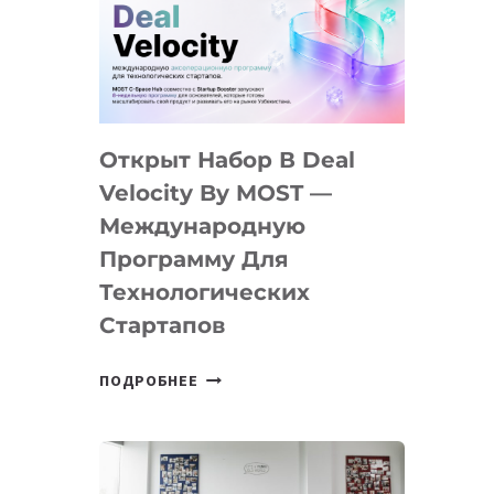
AI
YOUTH
CAMP
ДАЛ
30
Открыт Набор В Deal
ПОДРОСТКАМ
БИЛЕТ
Velocity By MOST —
В
Международную
IT-
Программу Для
ПРЕДПРИНИМАТЕЛЬСТВО
Технологических
Стартапов
ОТКРЫТ
ПОДРОБНЕЕ
НАБОР
В
DEAL
VELOCITY