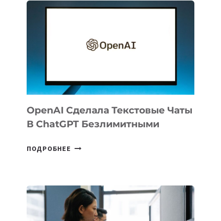
IT
PARK
UZBEKISTAN
РАСШИРИЛАСЬ
ДО
102
СТРАН
OpenAI Сделала Текстовые Чаты
В ChatGPT Безлимитными
OPENAI
ПОДРОБНЕЕ
СДЕЛАЛА
ТЕКСТОВЫЕ
ЧАТЫ
В
CHATGPT
БЕЗЛИМИТНЫМИ