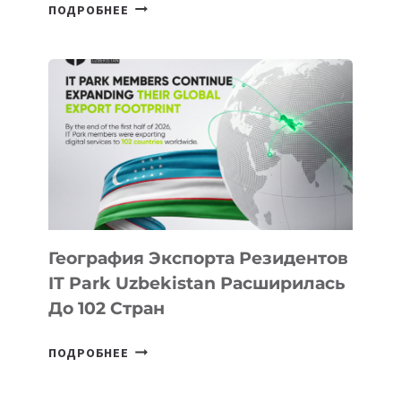
В
ПОДРОБНЕЕ
ШКОЛАХ
КАЗАХСТАНА
ПОЯВЯТСЯ
НОВЫЕ
ПРЕДМЕТЫ
ПО
ИСКУССТВЕННОМУ
ИНТЕЛЛЕКТУ
География Экспорта Резидентов
IT Park Uzbekistan Расширилась
До 102 Стран
ГЕОГРАФИЯ
ПОДРОБНЕЕ
ЭКСПОРТА
РЕЗИДЕНТОВ