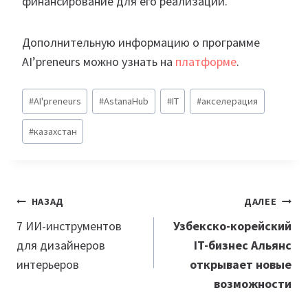
финансирование для его реализации.
Дополнительную информацию о программе
AI’preneurs можно узнать на
платформе
.
Метки
#
AI'preneurs
#
AstanaHub
#
IT
#
акселерация
записи:
#
казахстан
Навигация
НАЗАД
ДАЛЕЕ
по
7 ИИ-инструментов
Узбекско-корейский
для дизайнеров
IT-бизнес Альянс
записям
интерьеров
открывает новые
возможности