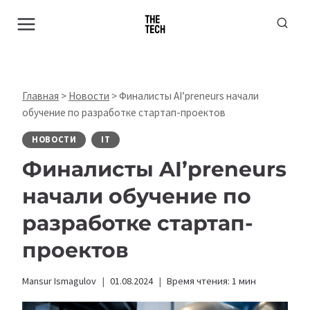
Перейти
к
содержимому
Главная
>
Новости
>
Финалисты AI’preneurs начали
обучение по разработке стартап-проектов
НОВОСТИ
IT
Финалисты AI’preneurs
начали обучение по
разработке стартап-
проектов
Mansur Ismagulov
01.08.2024
Время чтения:
1
мин