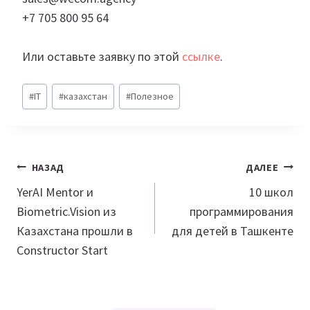
+7 705 800 95 64
Или оставьте заявку по этой
ссылке
.
Метки
#
IT
#
казахстан
#
Полезное
записи:
Навигация
НАЗАД
ДАЛЕЕ
по
YerAI Mentor и
10 школ
Biometric.Vision из
программирования
записям
Казахстана прошли в
для детей в Ташкенте
Constructor Start