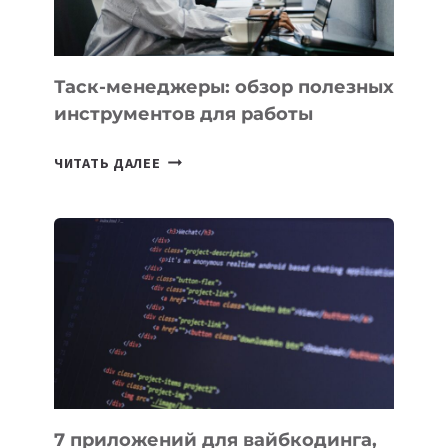
МОЖНО
ПОРУЧИТЬ
УЖЕ
СЕГОДНЯ
Таск-менеджеры: обзор полезных
инструментов для работы
ТАСК-
ЧИТАТЬ ДАЛЕЕ
МЕНЕДЖЕРЫ:
ОБЗОР
ПОЛЕЗНЫХ
ИНСТРУМЕНТОВ
ДЛЯ
РАБОТЫ
7 приложений для вайбкодинга,