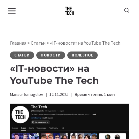
Перейти
к
содержимому
Главная
>
Статьи
>
«IT-новости» на YouTube The Tech
СТАТЬИ
НОВОСТИ
ПОЛЕЗНОЕ
«IT-новости» на
YouTube The Tech
Mansur Ismagulov
12.11.2025
Время чтения:
1
мин