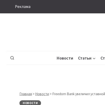
Перейти
Реклама
к
содержимому
Новости
Статьи
С
Главная
>
Новости
>
Freedom Bank увеличил уставной
НОВОСТИ