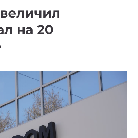
увеличил
ал на 20
е