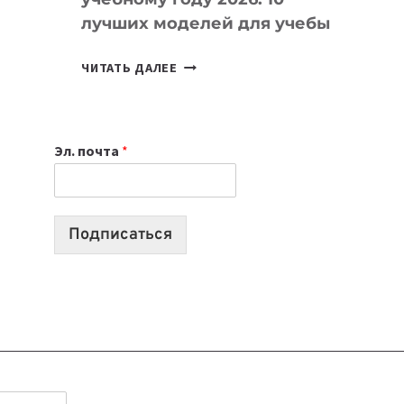
лучших моделей для учебы
КАКОЙ
ЧИТАТЬ ДАЛЕЕ
НОУТБУК
ВЫБРАТЬ
К
Эл. почта
*
УЧЕБНОМУ
ГОДУ
2026:
10
Подписаться
ЛУЧШИХ
МОДЕЛЕЙ
ДЛЯ
УЧЕБЫ