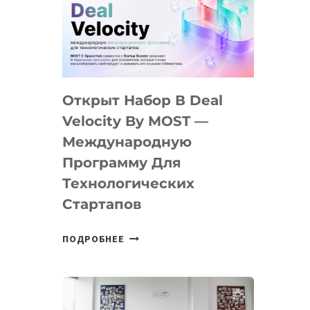
AI
YOUTH
CAMP
ДАЛ
30
Открыт Набор В Deal
ПОДРОСТКАМ
БИЛЕТ
Velocity By MOST —
В
Международную
IT-
Программу Для
ПРЕДПРИНИМАТЕЛЬСТВО
Технологических
Стартапов
ОТКРЫТ
ПОДРОБНЕЕ
НАБОР
В
DEAL
VELOCITY