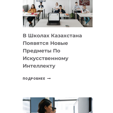
BY
MOST
—
МЕЖДУНАРОДНУЮ
ПРОГРАММУ
В Школах Казахстана
ДЛЯ
ТЕХНОЛОГИЧЕСКИХ
Появятся Новые
СТАРТАПОВ
Предметы По
Искусственному
Интеллекту
В
ПОДРОБНЕЕ
ШКОЛАХ
КАЗАХСТАНА
ПОЯВЯТСЯ
НОВЫЕ
ПРЕДМЕТЫ