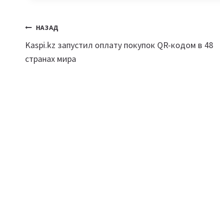
Навигация
НАЗАД
Kaspi.kz запустил оплату покупок QR-кодом в 48
по
странах мира
записям