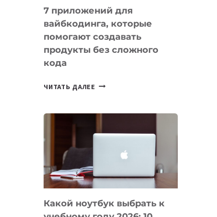
7 приложений для
вайбкодинга, которые
помогают создавать
продукты без сложного
кода
7
ЧИТАТЬ ДАЛЕЕ
ПРИЛОЖЕНИЙ
ДЛЯ
ВАЙБКОДИНГА,
КОТОРЫЕ
ПОМОГАЮТ
СОЗДАВАТЬ
ПРОДУКТЫ
БЕЗ
СЛОЖНОГО
Какой ноутбук выбрать к
КОДА
учебному году 2026: 10