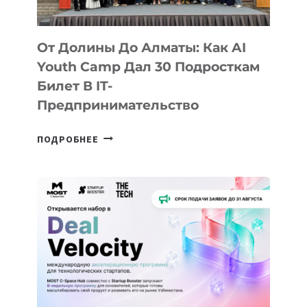
От Долины До Алматы: Как AI
Youth Camp Дал 30 Подросткам
Билет В IT-
Предпринимательство
ОТ
ПОДРОБНЕЕ
ДОЛИНЫ
ДО
АЛМАТЫ:
КАК
AI
YOUTH
CAMP
ДАЛ
30
ПОДРОСТКАМ