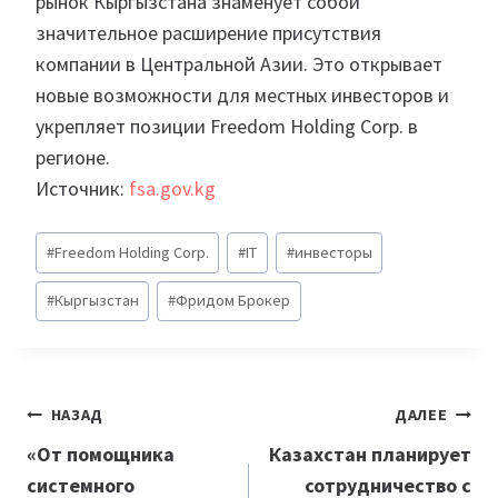
рынок Кыргызстана знаменует собой
значительное расширение присутствия
компании в Центральной Азии. Это открывает
новые возможности для местных инвесторов и
укрепляет позиции Freedom Holding Corp. в
регионе.
Источник:
fsa.gov.kg
Метки
#
Freedom Holding Corp.
#
IT
#
инвесторы
записи:
#
Кыргызстан
#
Фридом Брокер
Навигация
НАЗАД
ДАЛЕЕ
по
«От помощника
Казахстан планирует
системного
сотрудничество с