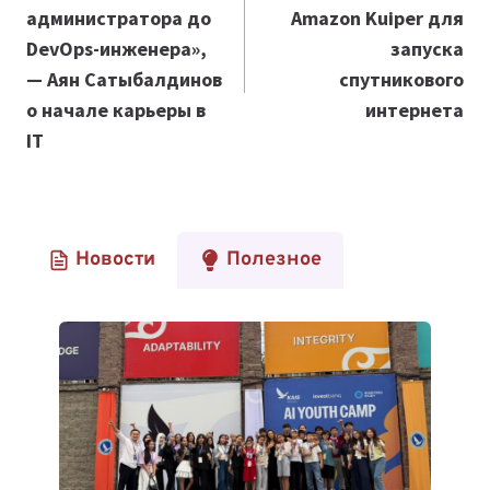
записям
администратора до
Amazon Kuiper для
DevOps-инженера»,
запуска
— Аян Сатыбалдинов
спутникового
о начале карьеры в
интернета
IT
Новости
Полезное