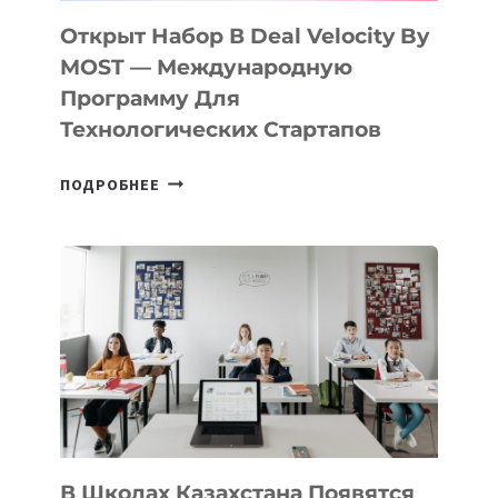
БИЛЕТ
Открыт Набор В Deal Velocity By
В
MOST — Международную
IT-
Программу Для
ПРЕДПРИНИМАТЕЛЬСТВО
Технологических Стартапов
ОТКРЫТ
ПОДРОБНЕЕ
НАБОР
В
DEAL
VELOCITY
BY
MOST
—
МЕЖДУНАРОДНУЮ
ПРОГРАММУ
ДЛЯ
ТЕХНОЛОГИЧЕСКИХ
В Школах Казахстана Появятся