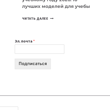
лучших моделей для учебы
КАКОЙ
ЧИТАТЬ ДАЛЕЕ
НОУТБУК
ВЫБРАТЬ
К
Эл. почта
*
УЧЕБНОМУ
ГОДУ
2026:
10
Подписаться
ЛУЧШИХ
МОДЕЛЕЙ
ДЛЯ
УЧЕБЫ