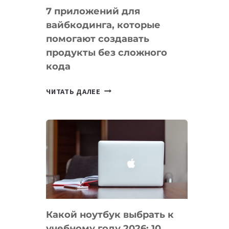
7 приложений для
вайбкодинга, которые
помогают создавать
продукты без сложного
кода
7
ЧИТАТЬ ДАЛЕЕ
ПРИЛОЖЕНИЙ
ДЛЯ
ВАЙБКОДИНГА,
КОТОРЫЕ
ПОМОГАЮТ
СОЗДАВАТЬ
ПРОДУКТЫ
БЕЗ
СЛОЖНОГО
Какой ноутбук выбрать к
КОДА
учебному году 2026: 10