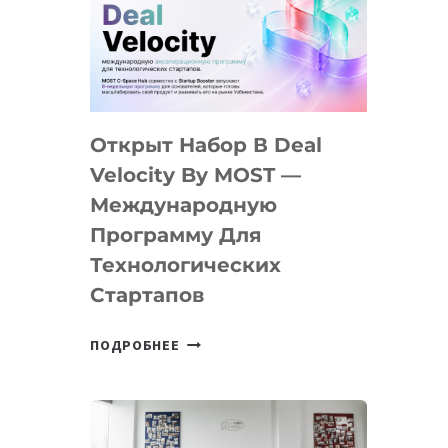
AI
YOUTH
CAMP
ДАЛ
30
Открыт Набор В Deal
ПОДРОСТКАМ
БИЛЕТ
Velocity By MOST —
В
Международную
IT-
Программу Для
ПРЕДПРИНИМАТЕЛЬСТВО
Технологических
Стартапов
ОТКРЫТ
ПОДРОБНЕЕ
НАБОР
В
DEAL
VELOCITY