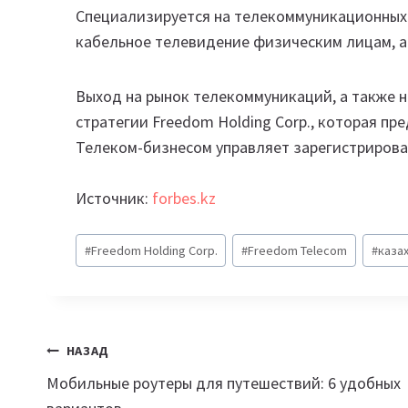
Специализируется на телекоммуникационных 
кабельное телевидение физическим лицам, а 
Выход на рынок телекоммуникаций, а также н
стратегии Freedom Holding Corp., которая п
Телеком-бизнесом управляет зарегистрирован
Источник:
forbes.kz
Метки
#
Freedom Holding Corp.
#
Freedom Telecom
#
каза
записи:
Навигация
НАЗАД
Мобильные роутеры для путешествий: 6 удобных
по