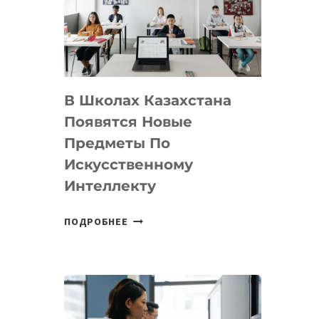
BY
MOST
—
МЕЖДУНАРОДНУЮ
ПРОГРАММУ
В Школах Казахстана
ДЛЯ
ТЕХНОЛОГИЧЕСКИХ
Появятся Новые
СТАРТАПОВ
Предметы По
Искусственному
Интеллекту
В
ПОДРОБНЕЕ
ШКОЛАХ
КАЗАХСТАНА
ПОЯВЯТСЯ
НОВЫЕ
ПРЕДМЕТЫ