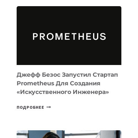
ИИ-
АГЕНТА
MUSE
CODE
ДЛЯ
ПРОГРАММИРОВАНИЯ
НА
MACOS
И
LINUX
Джефф Безос Запустил Стартап
Prometheus Для Создания
«искусственного Инженера»
ДЖЕФФ
ПОДРОБНЕЕ
БЕЗОС
ЗАПУСТИЛ
СТАРТАП
PROMETHEUS