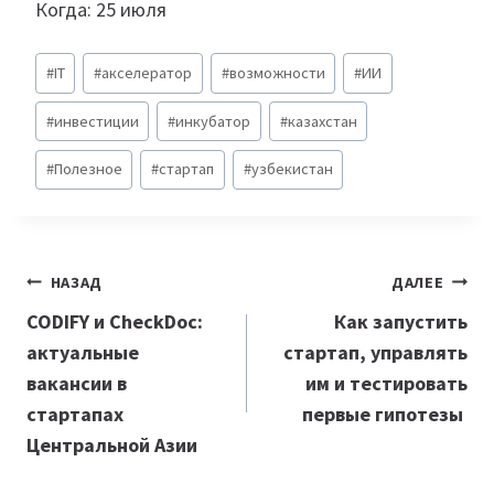
Когда: 25 июля
Метки
#
IT
#
акселератор
#
возможности
#
ИИ
записи:
#
инвестиции
#
инкубатор
#
казахстан
#
Полезное
#
стартап
#
узбекистан
Навигация
НАЗАД
ДАЛЕЕ
по
CODIFY и CheckDoc:
Как запустить
актуальные
стартап, управлять
записям
вакансии в
им и тестировать
стартапах
первые гипотезы
Центральной Азии