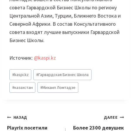
совета Гарвардской Бизнес Школы по региону
Центральной Азии, Турции, Ближнего Востока и
Северной Африки. В состав Консультативного
совета входят лучшие выпускники Гарвардской
Бизнес Школы.
Источник:
@kaspi.kz
Метки
#
kaspi.kz
#
Гарвардская Бизнес Школа
записи:
#
казахстан
#
Михаил Ломтадзе
Навигация
НАЗАД
ДАЛЕЕ
по
Playrix посетили
Более 2300 девушек