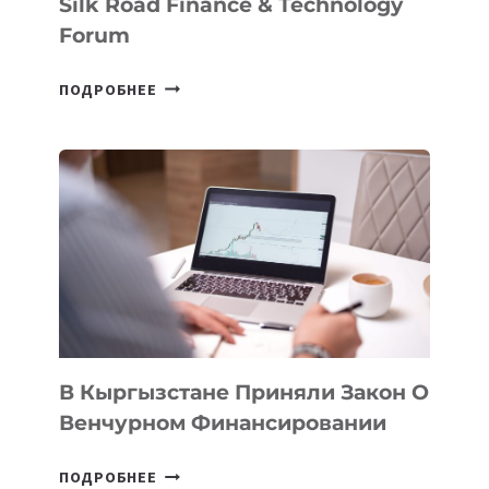
Silk Road Finance & Technology
Forum
В
ПОДРОБНЕЕ
УЗБЕКИСТАНЕ
ПРОЙДЕТ
ПЕРВЫЙ
SILK
ROAD
FINANCE
&
TECHNOLOGY
FORUM
В Кыргызстане Приняли Закон О
Венчурном Финансировании
В
ПОДРОБНЕЕ