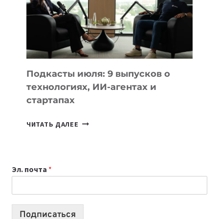
2026:
10
ЛУЧШИХ
МОДЕЛЕЙ
ДЛЯ
УЧЕБЫ
Подкасты июля: 9 выпусков о
технологиях, ИИ-агентах и
стартапах
ПОДКАСТЫ
ЧИТАТЬ ДАЛЕЕ
ИЮЛЯ:
9
ВЫПУСКОВ
Эл. почта
*
О
ТЕХНОЛОГИЯХ,
ИИ-
АГЕНТАХ
Подписаться
И