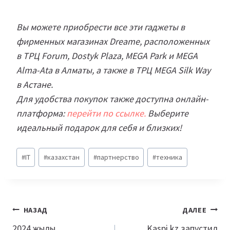
Вы можете приобрести все эти гаджеты в
фирменных магазинах Dreame, расположенных
в ТРЦ Forum, Dostyk Plaza, MEGA Park и MEGA
Alma-Ata в Алматы, а также в ТРЦ MEGA Silk Way
в Астане.
Для удобства покупок также доступна онлайн-
платформа:
перейти по ссылке.
Выберите
идеальный подарок для себя и близких!
Метки
#
IT
#
казахстан
#
партнерство
#
техника
записи:
Навигация
НАЗАД
ДАЛЕЕ
по
2024 жылы
Kaspi.kz запустил