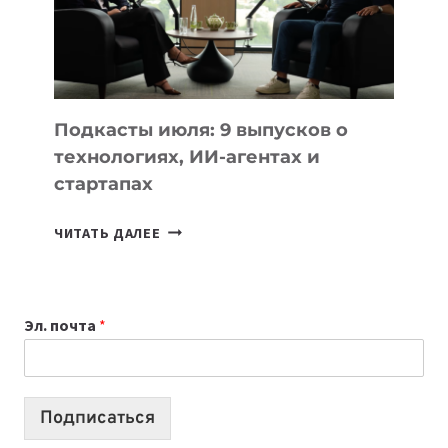
10
ЛУЧШИХ
МОДЕЛЕЙ
ДЛЯ
УЧЕБЫ
Подкасты июля: 9 выпусков о
технологиях, ИИ-агентах и
стартапах
ПОДКАСТЫ
ЧИТАТЬ ДАЛЕЕ
ИЮЛЯ:
9
ВЫПУСКОВ
Эл. почта
*
О
ТЕХНОЛОГИЯХ,
ИИ-
АГЕНТАХ
Подписаться
И