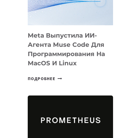
НА
SIGGRAPH
2026
Meta Выпустила ИИ-
Агента Muse Code Для
Программирования На
MacOS И Linux
META
ПОДРОБНЕЕ
ВЫПУСТИЛА
ИИ-
АГЕНТА
MUSE
CODE
ДЛЯ
ПРОГРАММИРОВАНИЯ