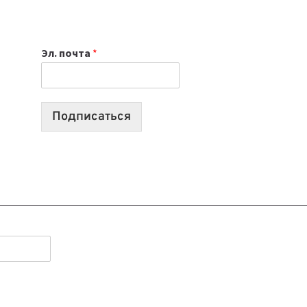
НОУТБУК
ВЫБРАТЬ
К
Эл. почта
*
УЧЕБНОМУ
ГОДУ
2026:
10
Подписаться
ЛУЧШИХ
МОДЕЛЕЙ
ДЛЯ
УЧЕБЫ