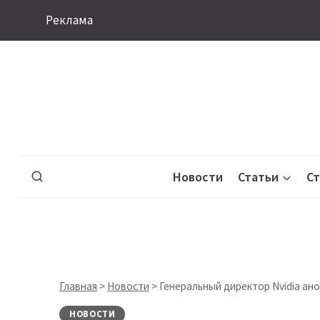
Перейти
Реклама
к
содержимому
Новости
Статьи
С
Главная
>
Новости
>
Генеральный директор Nvidia ан
НОВОСТИ