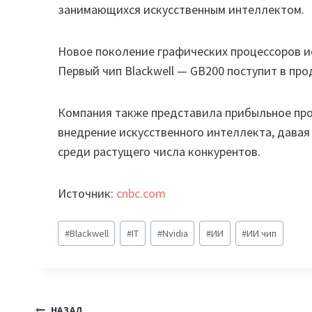
занимающихся искусственным интеллектом.
Новое поколение графических процессоров ис
Первый чип Blackwell — GB200 поступит в про
Компания также представила прибыльное про
внедрение искусственного интеллекта, давая
среди растущего числа конкурентов.
Источник:
cnbc.com
Метки
#
Blackwell
#
IT
#
Nvidia
#
ИИ
#
ИИ чип
записи:
НАЗАД