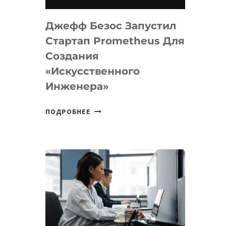
НА
MACOS
Джефф Безос Запустил
И
LINUX
Стартап Prometheus Для
Создания
«искусственного
Инженера»
ДЖЕФФ
ПОДРОБНЕЕ
БЕЗОС
ЗАПУСТИЛ
СТАРТАП
PROMETHEUS
ДЛЯ
СОЗДАНИЯ
«ИСКУССТВЕННОГО
ИНЖЕНЕРА»