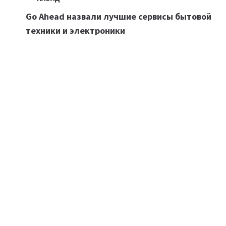
Навигация
Go Ahead назвали лучшие сервисы бытовой
по
техники и электроники
записям