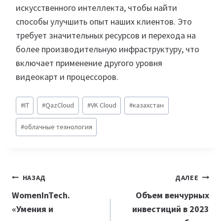
искусственного интеллекта, чтобы найти
способы улучшить опыт наших клиентов. Это
требует значительных ресурсов и перехода на
более производительную инфраструктуру, что
включает применение другого уровня
видеокарт и процессоров.
Метки
#
IT
#
QazCloud
#
VK Cloud
#
казахстан
записи:
#
облачные технология
Навигация
НАЗАД
ДАЛЕЕ
по
WomenInTech.
Объем венчурных
«Умения и
инвестиций в 2023
записям