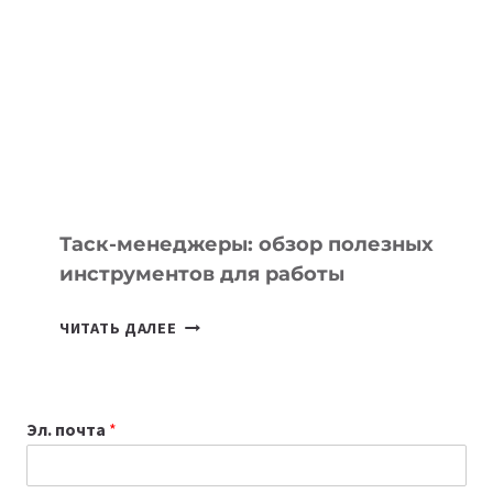
БИЗНЕСА:
КАКИЕ
3
ЗАДАЧИ
ЕМУ
МОЖНО
ПОРУЧИТЬ
УЖЕ
СЕГОДНЯ
Таск-менеджеры: обзор полезных
инструментов для работы
ТАСК-
ЧИТАТЬ ДАЛЕЕ
МЕНЕДЖЕРЫ:
ОБЗОР
ПОЛЕЗНЫХ
Эл. почта
*
ИНСТРУМЕНТОВ
ДЛЯ
РАБОТЫ