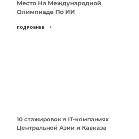
Место На Международной
Олимпиаде По ИИ
КАЗАХСТАНСКИЙ
ПОДРОБНЕЕ
ШКОЛЬНИК
ДАУЖАН
БЕКЕТОВ
ЗАНЯЛ
ВТОРОЕ
МЕСТО
НА
МЕЖДУНАРОДНОЙ
ОЛИМПИАДЕ
ПО
ИИ
10 стажировок в IT-компаниях
Центральной Азии и Кавказа