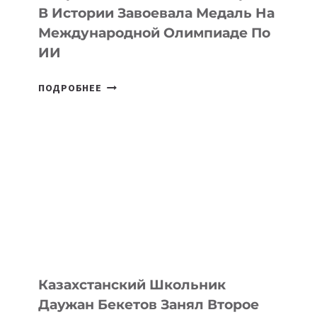
В Истории Завоевала Медаль На
Международной Олимпиаде По
ИИ
СБОРНАЯ
ПОДРОБНЕЕ
ТАДЖИКИСТАНА
ВПЕРВЫЕ
В
ИСТОРИИ
ЗАВОЕВАЛА
МЕДАЛЬ
НА
МЕЖДУНАРОДНОЙ
ОЛИМПИАДЕ
ПО
ИИ
Казахстанский Школьник
Даужан Бекетов Занял Второе