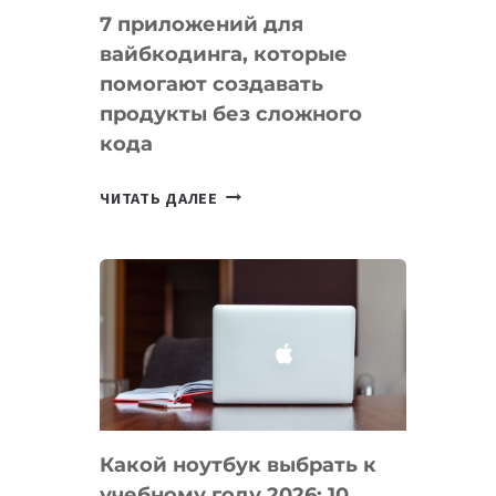
7 приложений для
вайбкодинга, которые
помогают создавать
продукты без сложного
кода
7
ЧИТАТЬ ДАЛЕЕ
ПРИЛОЖЕНИЙ
ДЛЯ
ВАЙБКОДИНГА,
КОТОРЫЕ
ПОМОГАЮТ
СОЗДАВАТЬ
ПРОДУКТЫ
БЕЗ
СЛОЖНОГО
Какой ноутбук выбрать к
КОДА
учебному году 2026: 10