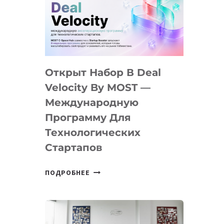
AI
YOUTH
CAMP
ДАЛ
30
Открыт Набор В Deal
ПОДРОСТКАМ
БИЛЕТ
Velocity By MOST —
В
Международную
IT-
Программу Для
ПРЕДПРИНИМАТЕЛЬСТВО
Технологических
Стартапов
ОТКРЫТ
ПОДРОБНЕЕ
НАБОР
В
DEAL
VELOCITY