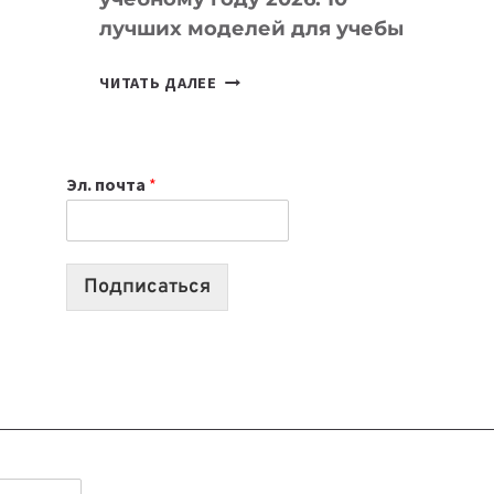
лучших моделей для учебы
КАКОЙ
ЧИТАТЬ ДАЛЕЕ
НОУТБУК
ВЫБРАТЬ
К
Эл. почта
*
УЧЕБНОМУ
ГОДУ
2026:
10
Подписаться
ЛУЧШИХ
МОДЕЛЕЙ
ДЛЯ
УЧЕБЫ