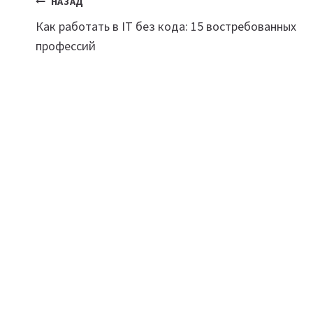
Навигация
НАЗАД
Как работать в IT без кода: 15 востребованных
по
профессий
записям