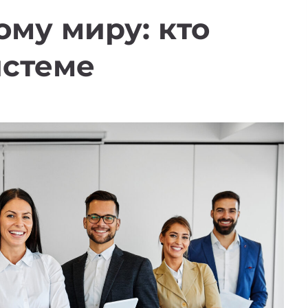
ому миру: кто
истеме