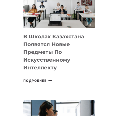
BY
MOST
—
МЕЖДУНАРОДНУЮ
ПРОГРАММУ
В Школах Казахстана
ДЛЯ
ТЕХНОЛОГИЧЕСКИХ
Появятся Новые
СТАРТАПОВ
Предметы По
Искусственному
Интеллекту
В
ПОДРОБНЕЕ
ШКОЛАХ
КАЗАХСТАНА
ПОЯВЯТСЯ
НОВЫЕ
ПРЕДМЕТЫ