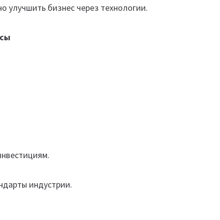
но улучшить бизнес через технологии.
рсы
инвестициям.
ндарты индустрии.