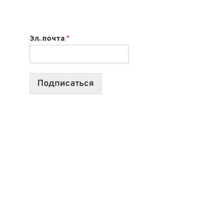
НОУТБУК
ВЫБРАТЬ
К
Эл. почта
*
УЧЕБНОМУ
ГОДУ
2026:
10
Подписаться
ЛУЧШИХ
МОДЕЛЕЙ
ДЛЯ
УЧЕБЫ