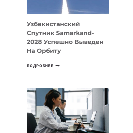
«ИСКУССТВЕННОГО
ИНЖЕНЕРА»
Узбекистанский
Спутник Samarkand-
2028 Успешно Выведен
На Орбиту
УЗБЕКИСТАНСКИЙ
ПОДРОБНЕЕ
СПУТНИК
SAMARKAND-
2028
УСПЕШНО
ВЫВЕДЕН
НА
ОРБИТУ