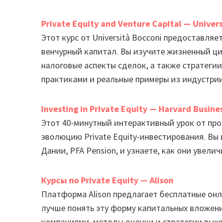
Private Equity and Venture Capital — Univer
Этот курс от Università Bocconi предоставляет
венчурный капитал. Вы изучите жизненный ц
налоговые аспекты сделок, а также стратеги
практиками и реальные примеры из индустри
Investing in Private Equity — Harvard Busine
Этот 40-минутный интерактивный урок от пр
эволюцию Private Equity-инвестирования. Вы
Дании, PFA Pension, и узнаете, как они увели
Курсы по Private Equity — Alison
Платформа Alison предлагает бесплатные онла
лучше понять эту форму капитальных вложен
компаниями, методы оценки и стратегии вых