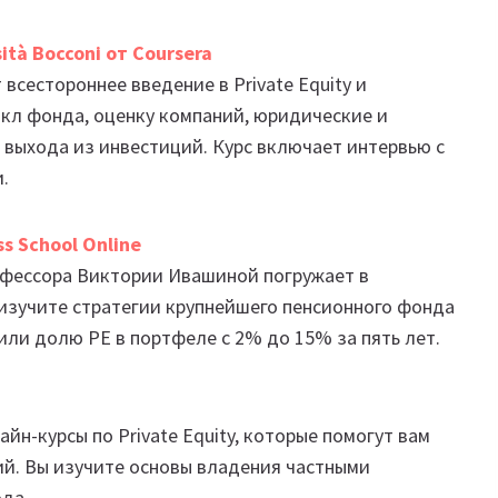
sità Bocconi от Coursera
 всестороннее введение в Private Equity и
икл фонда, оценку компаний, юридические и
и выхода из инвестиций. Курс включает интервью с
и.
ss School Online
офессора Виктории Ивашиной погружает в
 изучите стратегии крупнейшего пенсионного фонда
чили долю PE в портфеле с 2% до 15% за пять лет.
йн-курсы по Private Equity, которые помогут вам
ий. Вы изучите основы владения частными
ода