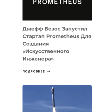
ДЛЯ
ПРОГРАММИРОВАНИЯ
НА
MACOS
Джефф Безос Запустил
И
LINUX
Стартап Prometheus Для
Создания
«искусственного
Инженера»
ДЖЕФФ
ПОДРОБНЕЕ
БЕЗОС
ЗАПУСТИЛ
СТАРТАП
PROMETHEUS
ДЛЯ
СОЗДАНИЯ