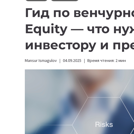
Гид по венчурно
Equity — что ну
инвестору и п
Mansur Ismagulov
04.09.2025
Время чтения:
2
мин