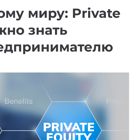
му миру: Private
жно знать
редпринимателю