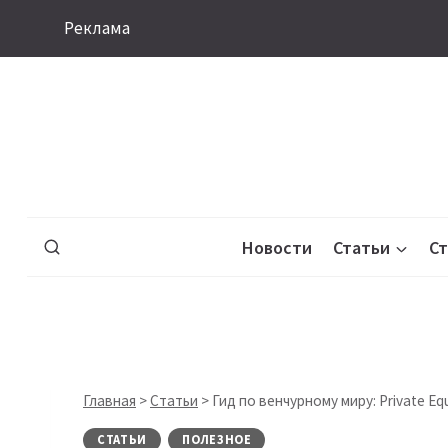
Перейти
Реклама
к
содержимому
Новости
Статьи
С
Главная
>
Статьи
>
Гид по венчурному миру: Private E
СТАТЬИ
ПОЛЕЗНОЕ