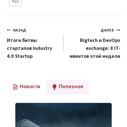
#
ЦА
Навигация
НАЗАД
ДАЛЕЕ
по
Итоги битвы
Bigtech и DevOps
стартапов Industry
exchange: 8 IT-
записям
4.0 Startup
ивентов этой недели
Новости
Полезное