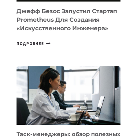
И
LINUX
Джефф Безос Запустил Стартап
Prometheus Для Создания
«искусственного Инженера»
ДЖЕФФ
ПОДРОБНЕЕ
БЕЗОС
ЗАПУСТИЛ
СТАРТАП
PROMETHEUS
ДЛЯ
СОЗДАНИЯ
«ИСКУССТВЕННОГО
ИНЖЕНЕРА»
Таск-менеджеры: обзор полезных