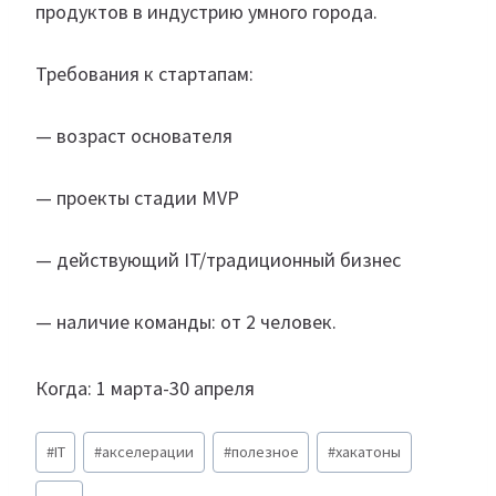
продуктов в индустрию умного города.
Требования к стартапам:
— возраст основателя
— проекты стадии MVP
— действующий IT/традиционный бизнес
— наличие команды: от 2 человек.
Когда: 1 марта-30 апреля
Метки
#
IT
#
акселерации
#
полезное
#
хакатоны
записи: