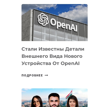
ОПРЕДЕЛЕНЫ
ПРИОРИТЕТНЫЕ
ЗАДАЧИ
ПО
РАЗВИТИЮ
ЭКОСИСТЕМЫ
ИСКУССТВЕННОГО
ИНТЕЛЛЕКТА
Стали Известны Детали
Внешнего Вида Нового
Устройства От OpenAI
СТАЛИ
ПОДРОБНЕЕ
ИЗВЕСТНЫ
ДЕТАЛИ
ВНЕШНЕГО
ВИДА
НОВОГО