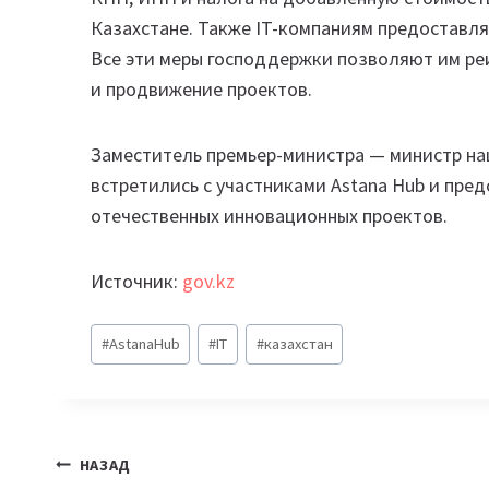
Казахстане. Также IT-компаниям предоставл
Все эти меры господдержки позволяют им ре
и продвижение проектов.
Заместитель премьер-министра — министр н
встретились с участниками Astana Hub и пре
отечественных инновационных проектов.
Источник:
gov.kz
Метки
#
AstanaHub
#
IT
#
казахстан
записи:
Навигация
НАЗАД