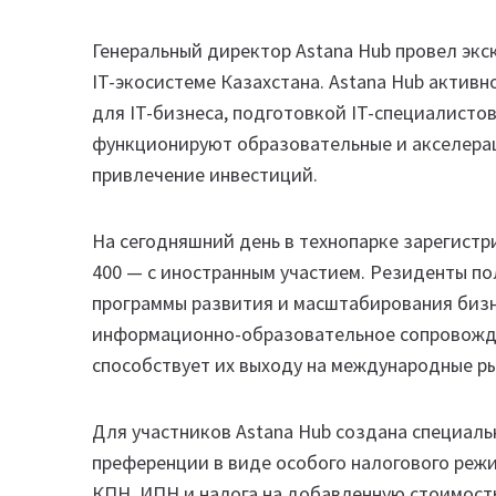
Генеральный директор Astana Hub провел экск
IT-экосистеме Казахстана. Astana Hub актив
для IT-бизнеса, подготовкой IT-специалисто
функционируют образовательные и акселерац
привлечение инвестиций.
На сегодняшний день в технопарке зарегистр
400 — с иностранным участием. Резиденты 
программы развития и масштабирования бизн
информационно-образовательное сопровожде
способствует их выходу на международные р
Для участников Astana Hub создана специаль
преференции в виде особого налогового реж
КПН, ИПН и налога на добавленную стоимость 