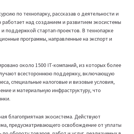
урсию по технопарку, рассказав о деятельности и
но работает над созданием и развитием экосистемы
в и поддержкой стартап-проектов. В технопарке
ионные программы, направленные на экспорт и
ировано около 1500 IT-компаний, из которых более
получают всестороннюю поддержку, включающую
еса, специальные налоговые и визовые условия,
ние и материальную инфраструктуру, что
ынки.
ная благоприятная экосистема. Действуют
има, предусматривающего освобождение от уплаты
по обороту товаров, работ и услуг, реализуемых в