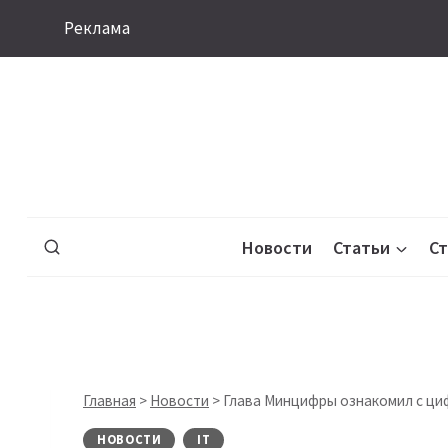
Перейти
Реклама
к
содержимому
Новости
Статьи
С
Главная
>
Новости
>
Глава Минцифры ознакомил с ци
НОВОСТИ
IT