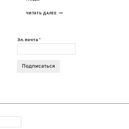
7
ЧИТАТЬ ДАЛЕЕ
ПРИЛОЖЕНИЙ
ДЛЯ
ВАЙБКОДИНГА,
Эл. почта
*
КОТОРЫЕ
ПОМОГАЮТ
СОЗДАВАТЬ
ПРОДУКТЫ
Подписаться
БЕЗ
СЛОЖНОГО
КОДА