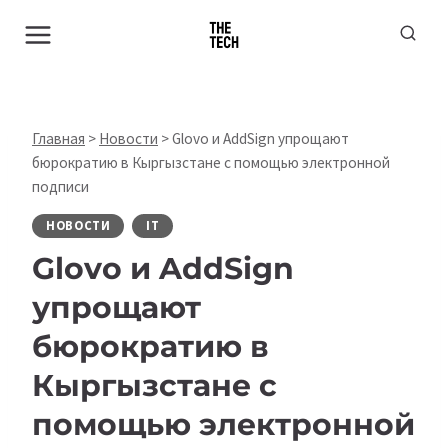
Перейти
к
содержимому
Главная
>
Новости
>
Glovo и AddSign упрощают
бюрократию в Кыргызстане с помощью электронной
подписи
НОВОСТИ
IT
Glovo и AddSign
упрощают
бюрократию в
Кыргызстане с
помощью электронной