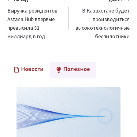
Навигация
по
Выручка резидентов
В Казахстане будет
Astana Hub впервые
производиться
записям
превысила $1
высокотехнологичные
миллиард в год
беспилотники
Новости
Полезное