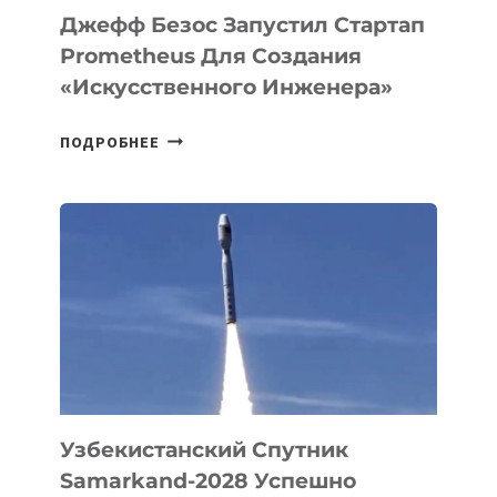
LINUX
Джефф Безос Запустил Стартап
Prometheus Для Создания
«искусственного Инженера»
ДЖЕФФ
ПОДРОБНЕЕ
БЕЗОС
ЗАПУСТИЛ
СТАРТАП
PROMETHEUS
ДЛЯ
СОЗДАНИЯ
«ИСКУССТВЕННОГО
ИНЖЕНЕРА»
Узбекистанский Спутник
Samarkand-2028 Успешно