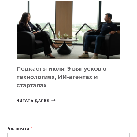
К
УЧЕБНОМУ
ГОДУ
2026:
10
ЛУЧШИХ
МОДЕЛЕЙ
ДЛЯ
УЧЕБЫ
Подкасты июля: 9 выпусков о
технологиях, ИИ-агентах и
стартапах
ПОДКАСТЫ
ЧИТАТЬ ДАЛЕЕ
ИЮЛЯ:
9
ВЫПУСКОВ
Эл. почта
*
О
ТЕХНОЛОГИЯХ,