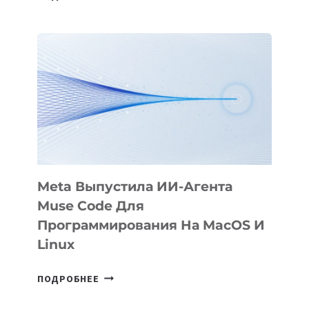
ПРЕЗЕНТОВАЛА
АНИМАЦИОННЫЙ
ФИЛЬМ
KÖK
BÖRÜ
НА
SIGGRAPH
2026
Meta Выпустила ИИ-Агента
Muse Code Для
Программирования На MacOS И
Linux
META
ПОДРОБНЕЕ
ВЫПУСТИЛА
ИИ-