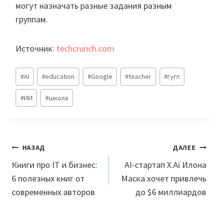
могут назначать разные задания разным
группам.
Источник:
techcrunch.com
Метки
#
AI
#
education
#
Google
#
teacher
#
гугл
записи:
#
ИИ
#
школа
Навигация
НАЗАД
ДАЛЕЕ
по
Книги про IT и бизнес:
AI-стартап X.Ai Илона
6 полезных книг от
Маска хочет привлечь
записям
современных авторов
до $6 миллиардов