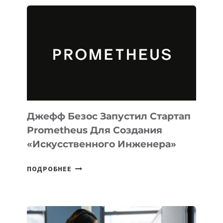
АГЕНТА
MUSE
CODE
ДЛЯ
ПРОГРАММИРОВАНИЯ
НА
MACOS
И
LINUX
Джефф Безос Запустил Стартап
Prometheus Для Создания
«искусственного Инженера»
ДЖЕФФ
ПОДРОБНЕЕ
БЕЗОС
ЗАПУСТИЛ
СТАРТАП
PROMETHEUS