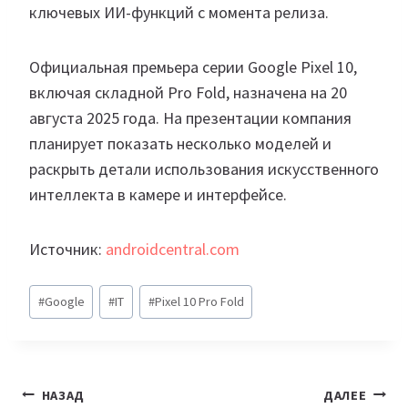
ключевых ИИ-функций с момента релиза.
Официальная премьера серии Google Pixel 10,
включая складной Pro Fold, назначена на 20
августа 2025 года. На презентации компания
планирует показать несколько моделей и
раскрыть детали использования искусственного
интеллекта в камере и интерфейсе.
Источник:
androidcentral.com
Метки
#
Google
#
IT
#
Pixel 10 Pro Fold
записи:
Навигация
НАЗАД
ДАЛЕЕ