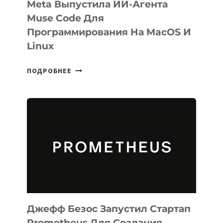
Meta Выпустила ИИ-Агента
Muse Code Для
Программирования На MacOS И
Linux
META
ПОДРОБНЕЕ
ВЫПУСТИЛА
ИИ-
АГЕНТА
MUSE
CODE
ДЛЯ
ПРОГРАММИРОВАНИЯ
НА
MACOS
И
LINUX
Джефф Безос Запустил Стартап
Prometheus Для Создания