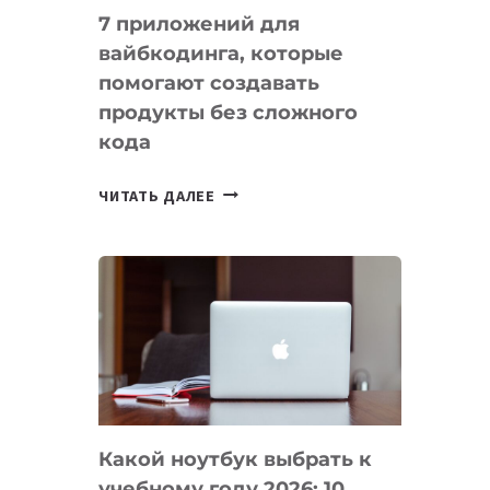
7 приложений для
вайбкодинга, которые
помогают создавать
продукты без сложного
кода
7
ЧИТАТЬ ДАЛЕЕ
ПРИЛОЖЕНИЙ
ДЛЯ
ВАЙБКОДИНГА,
КОТОРЫЕ
ПОМОГАЮТ
СОЗДАВАТЬ
ПРОДУКТЫ
БЕЗ
СЛОЖНОГО
Какой ноутбук выбрать к
КОДА
учебному году 2026: 10