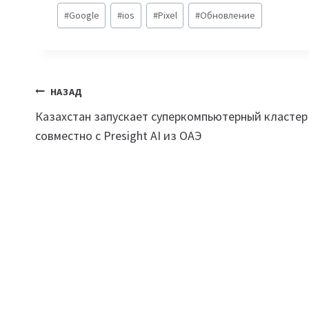
Метки
#
Google
#
ios
#
Pixel
#
Обновление
записи:
Навигация
НАЗАД
Казахстан запускает суперкомпьютерный кластер
по
совместно с Presight AI из ОАЭ
записям