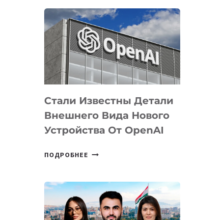
ОПРЕДЕЛЕНЫ
ПРИОРИТЕТНЫЕ
ЗАДАЧИ
ПО
РАЗВИТИЮ
ЭКОСИСТЕМЫ
ИСКУССТВЕННОГО
ИНТЕЛЛЕКТА
Стали Известны Детали
Внешнего Вида Нового
Устройства От OpenAI
СТАЛИ
ПОДРОБНЕЕ
ИЗВЕСТНЫ
ДЕТАЛИ
ВНЕШНЕГО
ВИДА
НОВОГО