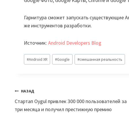
Google Фото, Google Карты, Chrome и Google T
Гарнитура сможет запускать существующие A
же инструментов разработки.
Источник:
Android Developers Blog
Метки
#
Android XR
#
Google
#
смешанная реальность
записи:
Навигация
НАЗАД
Стартап Oygul привлек 300 000 пользователей за
по
три месяца и получил престижную премию
записям