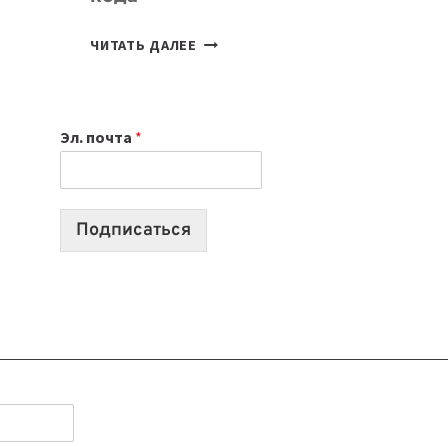
7
ЧИТАТЬ ДАЛЕЕ
ПРИЛОЖЕНИЙ
ДЛЯ
ВАЙБКОДИНГА,
Эл. почта
*
КОТОРЫЕ
ПОМОГАЮТ
СОЗДАВАТЬ
ПРОДУКТЫ
Подписаться
БЕЗ
СЛОЖНОГО
КОДА