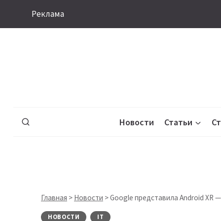
Перейти
Реклама
к
содержимому
Новости
Статьи
С
Главная
>
Новости
>
Google представила Android XR 
НОВОСТИ
IT