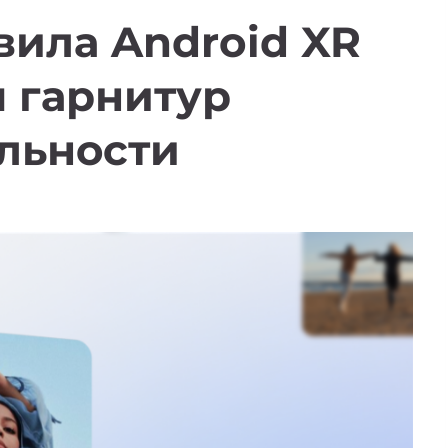
вила Android XR
 гарнитур
льности