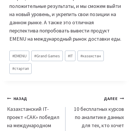
положительные результаты, и мы сможем выйти
на новый уровень, и укрепить свои позиции на
данном рынке. А также это отличная
перспектива попробовать вывести продукт
EMENU на международный рынок доставки еды.
Метки
#
EMENU
#
Grand Games
#
IT
#
казахстан
записи:
#
стартап
Навигация
НАЗАД
ДАЛЕЕ
по
Казахстанский IT-
10 бесплатных курсов
проект «САК» победил
по аналитике данных
записям
на международном
для тех, кто хочет