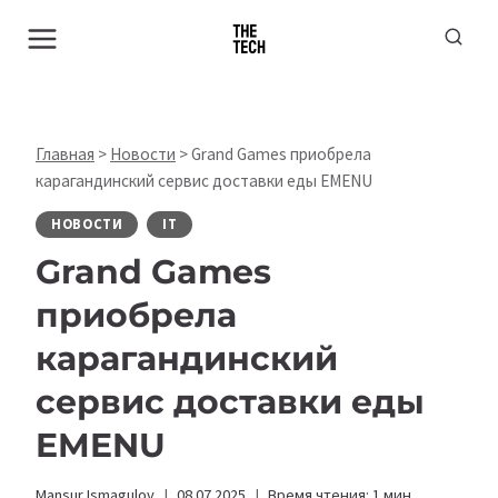
Перейти
к
содержимому
Главная
>
Новости
>
Grand Games приобрела
карагандинский сервис доставки еды EMENU
НОВОСТИ
IT
Grand Games
приобрела
карагандинский
сервис доставки еды
EMENU
Mansur Ismagulov
08.07.2025
Время чтения:
1
мин