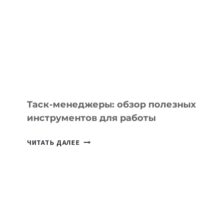
БИЗНЕСА:
КАКИЕ
3
ЗАДАЧИ
ЕМУ
МОЖНО
ПОРУЧИТЬ
УЖЕ
СЕГОДНЯ
Таск-менеджеры: обзор полезных
инструментов для работы
ТАСК-
ЧИТАТЬ ДАЛЕЕ
МЕНЕДЖЕРЫ:
ОБЗОР
ПОЛЕЗНЫХ
ИНСТРУМЕНТОВ
ДЛЯ
РАБОТЫ