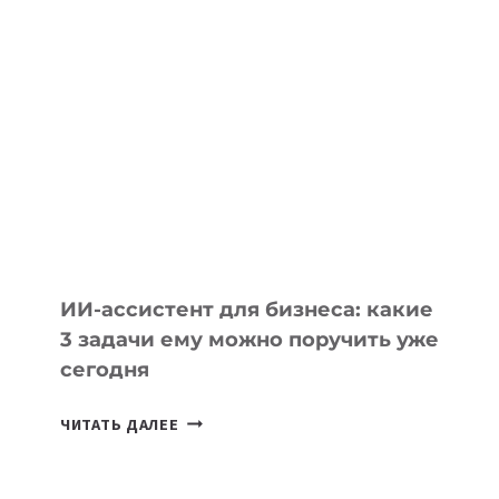
IT-
ШКОЛ,
КОТОРЫЕ
РАЗВИВАЮТ
ТЕХНОЛОГИЧЕСКОЕ
ОБРАЗОВАНИЕ
ТАДЖИКИСТАНА
ИИ-ассистент для бизнеса: какие
3 задачи ему можно поручить уже
сегодня
ИИ-
ЧИТАТЬ ДАЛЕЕ
АССИСТЕНТ
ДЛЯ