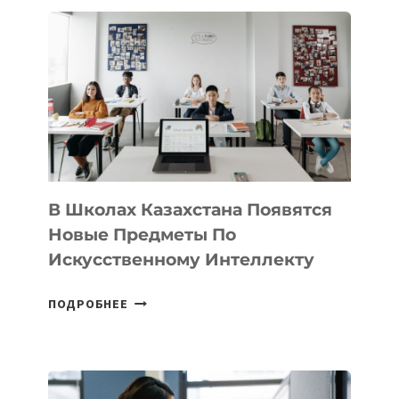
В
DEAL
VELOCITY
BY
MOST
—
МЕЖДУНАРОДНУЮ
ПРОГРАММУ
ДЛЯ
ТЕХНОЛОГИЧЕСКИХ
В Школах Казахстана Появятся
СТАРТАПОВ
Новые Предметы По
Искусственному Интеллекту
В
ПОДРОБНЕЕ
ШКОЛАХ
КАЗАХСТАНА
ПОЯВЯТСЯ
НОВЫЕ