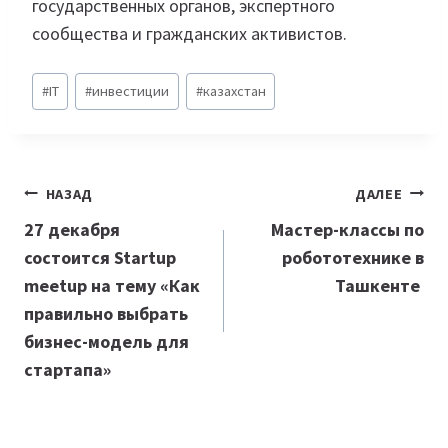
государственных органов, экспертного
сообщества и гражданских активистов.
Метки
#
IT
#
инвестиции
#
казахстан
записи:
Навигация
НАЗАД
ДАЛЕЕ
по
27 декабря
Мастер-классы по
состоится Startup
робототехнике в
записям
meetup на тему «Как
Ташкенте
правильно выбрать
бизнес-модель для
стартапа»