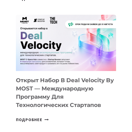
ДОЛИНЫ
ДО
АЛМАТЫ:
КАК
AI
YOUTH
CAMP
ДАЛ
30
ПОДРОСТКАМ
БИЛЕТ
Открыт Набор В Deal Velocity By
В
MOST — Международную
IT-
Программу Для
ПРЕДПРИНИМАТЕЛЬСТВО
Технологических Стартапов
ОТКРЫТ
ПОДРОБНЕЕ
НАБОР