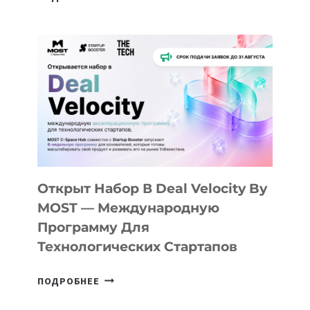
ДОЛИНЫ
ДО
АЛМАТЫ:
КАК
AI
YOUTH
CAMP
ДАЛ
30
ПОДРОСТКАМ
БИЛЕТ
Открыт Набор В Deal Velocity By
В
MOST — Международную
IT-
Программу Для
ПРЕДПРИНИМАТЕЛЬСТВО
Технологических Стартапов
ОТКРЫТ
ПОДРОБНЕЕ
НАБОР