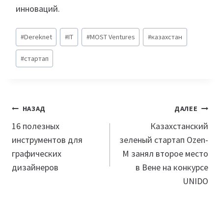
инноваций.
Метки
#
Dereknet
#
IT
#
MOST Ventures
#
казахстан
записи:
#
стартап
Навигация
НАЗАД
ДАЛЕЕ
по
16 полезных
Казахстанский
инструментов для
зеленый стартап Ozen-
записям
графических
M занял второе место
дизайнеров
в Вене на конкурсе
UNIDO