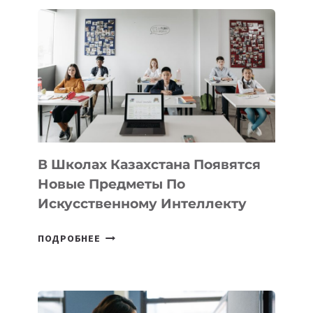
В
DEAL
VELOCITY
BY
MOST
—
МЕЖДУНАРОДНУЮ
ПРОГРАММУ
ДЛЯ
ТЕХНОЛОГИЧЕСКИХ
В Школах Казахстана Появятся
СТАРТАПОВ
Новые Предметы По
Искусственному Интеллекту
В
ПОДРОБНЕЕ
ШКОЛАХ
КАЗАХСТАНА
ПОЯВЯТСЯ
НОВЫЕ