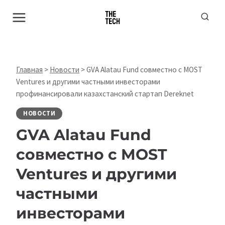
Перейти
к
содержимому
Главная
>
Новости
>
GVA Alatau Fund совместно с MOST
Ventures и другими частными инвесторами
профинансировали казахстанский стартап Dereknet
НОВОСТИ
GVA Alatau Fund
совместно с MOST
Ventures и другими
частными
инвесторами