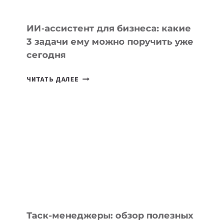
ИИ-ассистент для бизнеса: какие
3 задачи ему можно поручить уже
сегодня
ИИ-
ЧИТАТЬ ДАЛЕЕ
АССИСТЕНТ
ДЛЯ
БИЗНЕСА:
КАКИЕ
3
ЗАДАЧИ
ЕМУ
МОЖНО
ПОРУЧИТЬ
УЖЕ
СЕГОДНЯ
Таск-менеджеры: обзор полезных