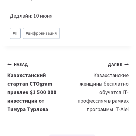
Дедлайн: 10 июня
Метки
#
IT
#
цифровизация
записи:
Навигация
НАЗАД
ДАЛЕЕ
по
Казахстанский
Казахстанские
стартап CTOgram
женщины бесплатно
записям
привлек $1 500 000
обучатся IT-
инвестиций от
профессиям в рамках
Тимура Турлова
программы IT-Aiel