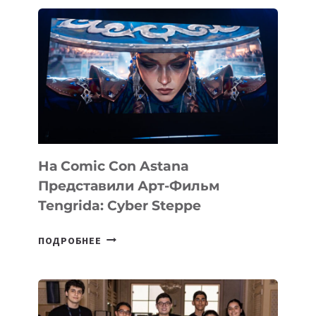
ИНВЕСТИРОВАЛ
В
PERCEPTIS
—
AI-
ПЛАТФОРМУ
ДЛЯ
КОНСАЛТИНГОВОЙ
ИНДУСТРИИ
На Comic Con Astana
Представили Арт-Фильм
Tengrida: Cyber Steppe
НА
ПОДРОБНЕЕ
COMIC
CON
ASTANA
ПРЕДСТАВИЛИ