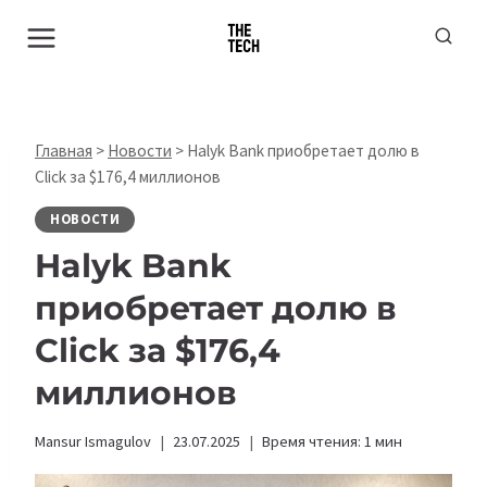
Перейти
к
содержимому
Главная
>
Новости
>
Halyk Bank приобретает долю в
Click за $176,4 миллионов
НОВОСТИ
Halyk Bank
приобретает долю в
Click за $176,4
миллионов
Mansur Ismagulov
23.07.2025
Время чтения:
1
мин