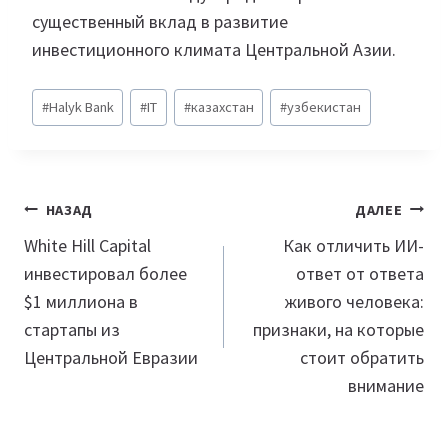
существенный вклад в развитие
инвестиционного климата Центральной Азии.
Метки
#
Halyk Bank
#
IT
#
казахстан
#
узбекистан
записи:
Навигация
НАЗАД
ДАЛЕЕ
по
White Hill Capital
Как отличить ИИ-
инвестировал более
ответ от ответа
записям
$1 миллиона в
живого человека:
стартапы из
признаки, на которые
Центральной Евразии
стоит обратить
внимание