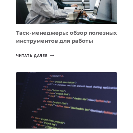
ЕМУ
МОЖНО
ПОРУЧИТЬ
УЖЕ
СЕГОДНЯ
Таск-менеджеры: обзор полезных
инструментов для работы
ТАСК-
ЧИТАТЬ ДАЛЕЕ
МЕНЕДЖЕРЫ:
ОБЗОР
ПОЛЕЗНЫХ
ИНСТРУМЕНТОВ
ДЛЯ
РАБОТЫ