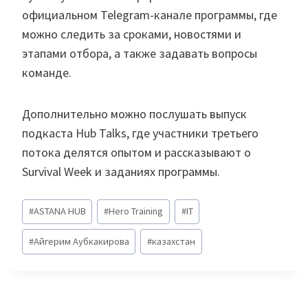
официальном Telegram-канале программы, где
можно следить за сроками, новостями и
этапами отбора, а также задавать вопросы
команде.
Дополнительно можно послушать выпуск
подкаста Hub Talks, где участники третьего
потока делятся опытом и рассказывают о
Survival Week и заданиях программы.
Метки
#
ASTANA HUB
#
Hero Training
#
IT
записи:
#
Айгерим Аубкакирова
#
казахстан