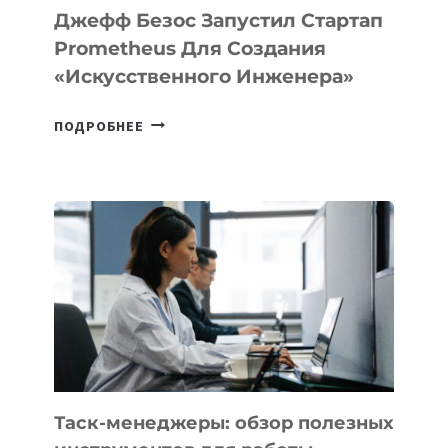
LINUX
Джефф Безос Запустил Стартап
Prometheus Для Создания
«искусственного Инженера»
ДЖЕФФ
ПОДРОБНЕЕ
БЕЗОС
ЗАПУСТИЛ
СТАРТАП
PROMETHEUS
ДЛЯ
СОЗДАНИЯ
«ИСКУССТВЕННОГО
ИНЖЕНЕРА»
Таск-менеджеры: обзор полезных