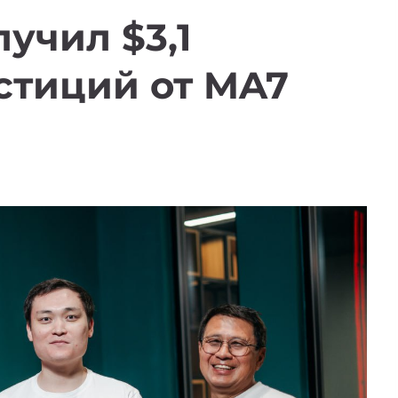
лучил $3,1
стиций от MA7