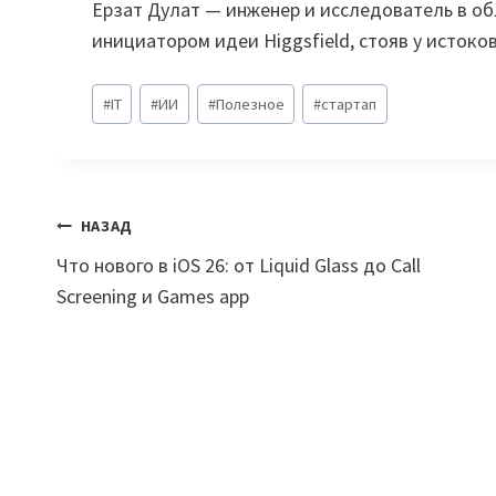
Ерзат Дулат — инженер и исследователь в об
инициатором идеи Higgsfield, стояв у истоко
Метки
#
IT
#
ИИ
#
Полезное
#
стартап
записи:
Навигация
НАЗАД
Что нового в iOS 26: от Liquid Glass до Call
по
Screening и Games app
записям