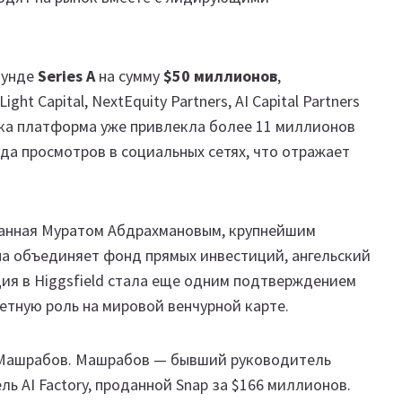
аунде
Series A
на сумму
$50 миллионов
,
ht Capital, NextEquity Partners, AI Capital Partners
уска платформа уже привлекла более 11 миллионов
да просмотров в социальных сетях, что отражает
ванная Муратом Абдрахмановым, крупнейшим
на объединяет фонд прямых инвестиций, ангельский
ия в Higgsfield стала еще одним подтверждением
метную роль на мировой венчурной карте.
 Машрабов. Машрабов — бывший руководитель
ель AI Factory, проданной Snap за $166 миллионов.