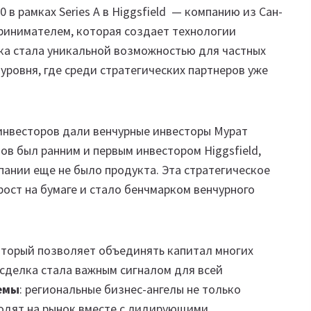
0 в рамках Series A в Higgsfield — компанию из Сан-
ринимателем, которая создает технологии
лка стала уникальной возможностью для частных
уровня, где среди стратегических партнеров уже
инвесторов дали венчурные инвесторы Мурат
в был ранним и первым инвестором Higgsfield,
пании еще не было продукта. Эта стратегическое
рост на бумаге и стало бенчмарком венчурного
оторый позволяет объединять капитал многих
 сделка стала важным сигналом для всей
емы
: региональные бизнес-ангелы не только
одят на рынок вместе с лидирующими