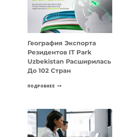
ПРЕДМЕТЫ
ПО
ИСКУССТВЕННОМУ
ИНТЕЛЛЕКТУ
География Экспорта
Резидентов IT Park
Uzbekistan Расширилась
До 102 Стран
ГЕОГРАФИЯ
ПОДРОБНЕЕ
ЭКСПОРТА
РЕЗИДЕНТОВ
IT
PARK
UZBEKISTAN
РАСШИРИЛАСЬ