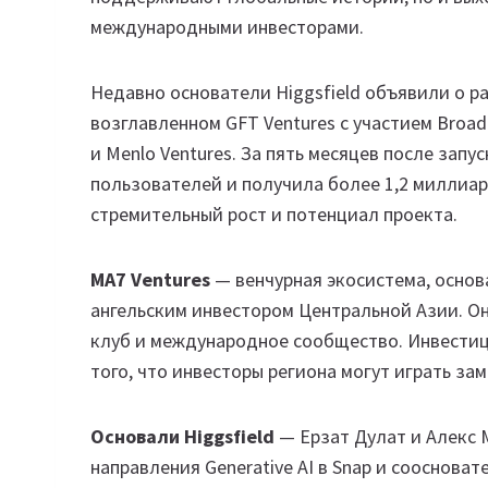
международными инвесторами.
Недавно основатели Higgsfield объявили о р
возглавленном GFT Ventures с участием BroadLig
и Menlo Ventures. За пять месяцев после зап
пользователей и получила более 1,2 миллиар
стремительный рост и потенциал проекта.
MA7 Ventures
— венчурная экосистема, осно
ангельским инвестором Центральной Азии. О
клуб и международное сообщество. Инвестиц
того, что инвесторы региона могут играть за
Основали Higgsfield
— Ерзат Дулат и Алекс
направления Generative AI в Snap и соосноват