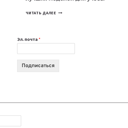
КАКОЙ
ЧИТАТЬ ДАЛЕЕ
НОУТБУК
ВЫБРАТЬ
К
Эл. почта
*
УЧЕБНОМУ
ГОДУ
2026:
10
Подписаться
ЛУЧШИХ
МОДЕЛЕЙ
ДЛЯ
УЧЕБЫ