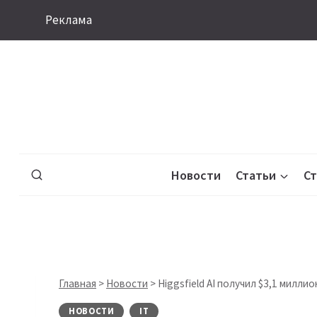
Перейти
Реклама
к
содержимому
Новости
Статьи
С
Главная
>
Новости
>
Higgsfield AI получил $3,1 милли
НОВОСТИ
IT