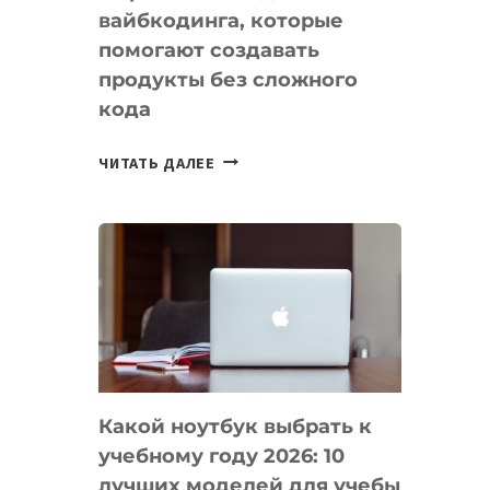
вайбкодинга, которые
помогают создавать
продукты без сложного
кода
7
ЧИТАТЬ ДАЛЕЕ
ПРИЛОЖЕНИЙ
ДЛЯ
ВАЙБКОДИНГА,
КОТОРЫЕ
ПОМОГАЮТ
СОЗДАВАТЬ
ПРОДУКТЫ
БЕЗ
СЛОЖНОГО
Какой ноутбук выбрать к
КОДА
учебному году 2026: 10
лучших моделей для учебы