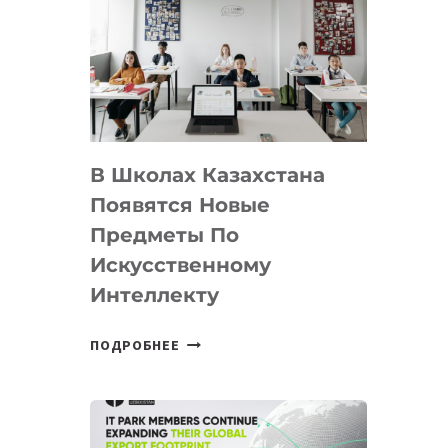
DEAL
VELOCITY
BY
MOST
—
МЕЖДУНАРОДНУЮ
ПРОГРАММУ
В Школах Казахстана
ДЛЯ
ТЕХНОЛОГИЧЕСКИХ
Появятся Новые
СТАРТАПОВ
Предметы По
Искусственному
Интеллекту
В
ПОДРОБНЕЕ
ШКОЛАХ
КАЗАХСТАНА
ПОЯВЯТСЯ
НОВЫЕ