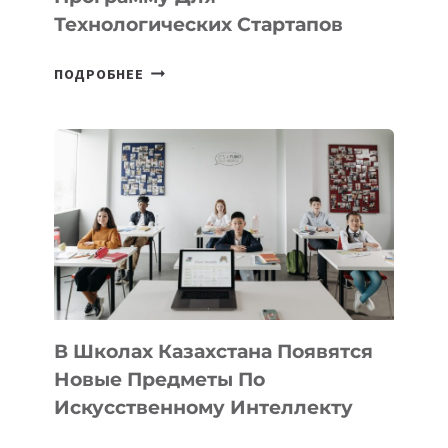
Технологических Стартапов
ОТКРЫТ
ПОДРОБНЕЕ
НАБОР
В
DEAL
VELOCITY
BY
MOST
—
МЕЖДУНАРОДНУЮ
ПРОГРАММУ
ДЛЯ
ТЕХНОЛОГИЧЕСКИХ
В Школах Казахстана Появятся
СТАРТАПОВ
Новые Предметы По
Искусственному Интеллекту