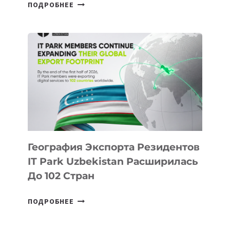
В
ПОДРОБНЕЕ
ШКОЛАХ
КАЗАХСТАНА
ПОЯВЯТСЯ
НОВЫЕ
ПРЕДМЕТЫ
ПО
ИСКУССТВЕННОМУ
ИНТЕЛЛЕКТУ
География Экспорта Резидентов
IT Park Uzbekistan Расширилась
До 102 Стран
ГЕОГРАФИЯ
ПОДРОБНЕЕ
ЭКСПОРТА
РЕЗИДЕНТОВ