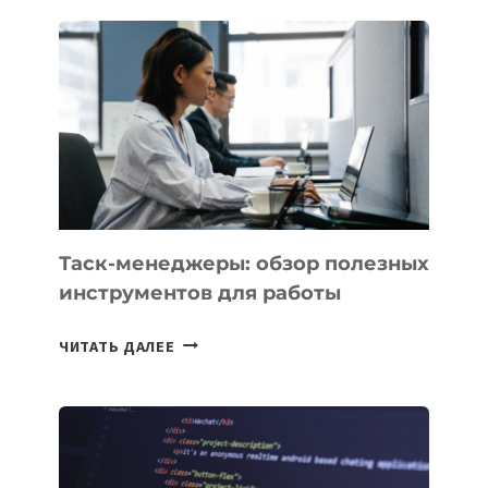
IT
PARK
UZBEKISTAN
РАСШИРИЛАСЬ
ДО
102
СТРАН
Таск-менеджеры: обзор полезных
инструментов для работы
ТАСК-
ЧИТАТЬ ДАЛЕЕ
МЕНЕДЖЕРЫ:
ОБЗОР
ПОЛЕЗНЫХ
ИНСТРУМЕНТОВ
ДЛЯ