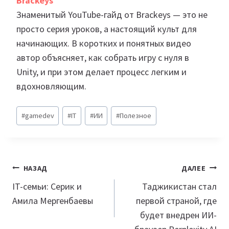
Brackeys
Знаменитый YouTube-гайд от Brackeys — это не
просто серия уроков, а настоящий культ для
начинающих. В коротких и понятных видео
автор объясняет, как собрать игру с нуля в
Unity, и при этом делает процесс легким и
вдохновляющим.
Метки
#
gamedev
#
IT
#
ИИ
#
Полезное
записи:
Навигация
НАЗАД
ДАЛЕЕ
по
IT-семьи: Серик и
Таджикистан стал
Амила Мергенбаевы
первой страной, где
записям
будет внедрен ИИ-