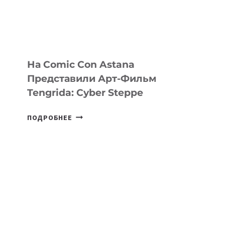
ПЛАТФОРМУ
ДЛЯ
КОНСАЛТИНГОВОЙ
ИНДУСТРИИ
На Comic Con Astana
Представили Арт-Фильм
Tengrida: Cyber Steppe
НА
ПОДРОБНЕЕ
COMIC
CON
ASTANA
ПРЕДСТАВИЛИ
АРТ-
ФИЛЬМ
TENGRIDA:
CYBER