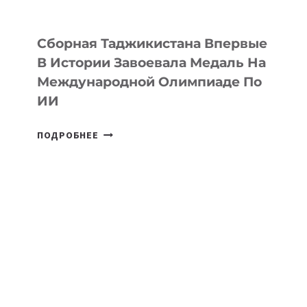
STEPPE
Сборная Таджикистана Впервые
В Истории Завоевала Медаль На
Международной Олимпиаде По
ИИ
СБОРНАЯ
ПОДРОБНЕЕ
ТАДЖИКИСТАНА
ВПЕРВЫЕ
В
ИСТОРИИ
ЗАВОЕВАЛА
МЕДАЛЬ
НА
МЕЖДУНАРОДНОЙ
ОЛИМПИАДЕ
ПО