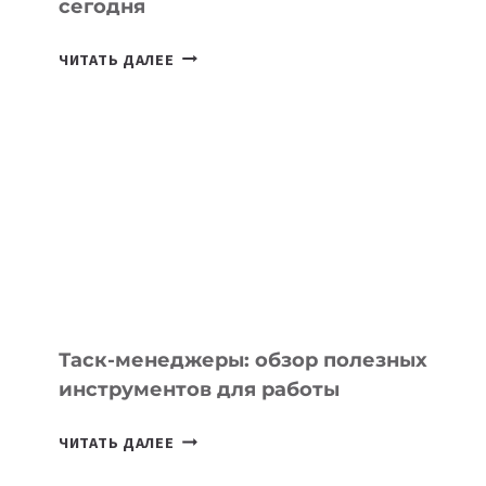
сегодня
ИИ-
ЧИТАТЬ ДАЛЕЕ
АССИСТЕНТ
ДЛЯ
БИЗНЕСА:
КАКИЕ
3
ЗАДАЧИ
ЕМУ
МОЖНО
ПОРУЧИТЬ
УЖЕ
СЕГОДНЯ
Таск-менеджеры: обзор полезных
инструментов для работы
ТАСК-
ЧИТАТЬ ДАЛЕЕ
МЕНЕДЖЕРЫ: