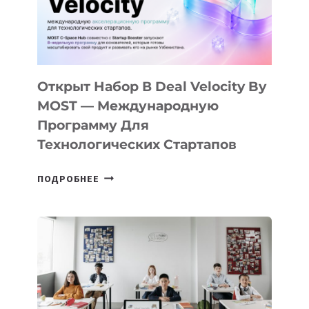
CAMP
ДАЛ
30
ПОДРОСТКАМ
БИЛЕТ
Открыт Набор В Deal Velocity By
В
MOST — Международную
IT-
Программу Для
ПРЕДПРИНИМАТЕЛЬСТВО
Технологических Стартапов
ОТКРЫТ
ПОДРОБНЕЕ
НАБОР
В
DEAL
VELOCITY
BY
MOST
—