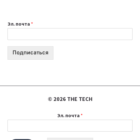
НОУТБУК
ВЫБРАТЬ
К
Эл. почта
*
УЧЕБНОМУ
ГОДУ
2026:
10
Подписаться
ЛУЧШИХ
МОДЕЛЕЙ
ДЛЯ
УЧЕБЫ
© 2026 THE TECH
Эл. почта
*