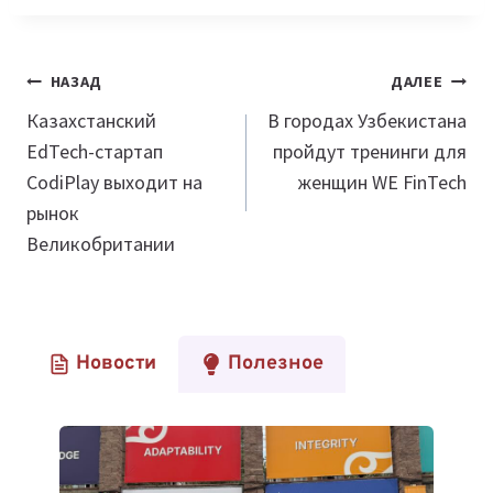
Навигация
НАЗАД
ДАЛЕЕ
по
Казахстанский
В городах Узбекистана
EdTech-стартап
пройдут тренинги для
записям
CodiPlay выходит на
женщин WE FinTech
рынок
Великобритании
Новости
Полезное