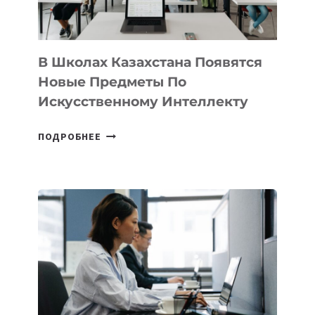
МЕЖДУНАРОДНУЮ
ПРОГРАММУ
ДЛЯ
ТЕХНОЛОГИЧЕСКИХ
В Школах Казахстана Появятся
СТАРТАПОВ
Новые Предметы По
Искусственному Интеллекту
В
ПОДРОБНЕЕ
ШКОЛАХ
КАЗАХСТАНА
ПОЯВЯТСЯ
НОВЫЕ
ПРЕДМЕТЫ
ПО
ИСКУССТВЕННОМУ
ИНТЕЛЛЕКТУ