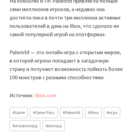
На консолях и ПК Palworld привлекла больше
семи миллионов игроков, а недавно она
достигла пика в почти три миллиона активных
пользователей в день на Xbox, что сделало ее
самой популярной игрой на платформах.
Palworld — это онлайн-игра с открытым миром,
в которой игроки попадают в загадочную
страну и получают возможность поймать более
100 монстров с разными способностями.
Источник:
xbox.com
Метки
#
Game
#
Game Pass
#
Palworld
#
Xbox
#
игра
записи:
#
играрекорд
#
рекорд