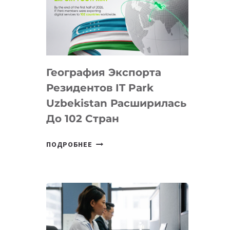
ПРЕДМЕТЫ
ПО
ИСКУССТВЕННОМУ
ИНТЕЛЛЕКТУ
География Экспорта
Резидентов IT Park
Uzbekistan Расширилась
До 102 Стран
ГЕОГРАФИЯ
ПОДРОБНЕЕ
ЭКСПОРТА
РЕЗИДЕНТОВ
IT
PARK
UZBEKISTAN
РАСШИРИЛАСЬ