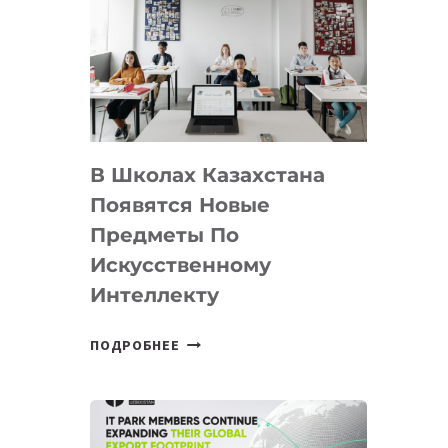
DEAL
VELOCITY
BY
MOST
—
МЕЖДУНАРОДНУЮ
ПРОГРАММУ
В Школах Казахстана
ДЛЯ
ТЕХНОЛОГИЧЕСКИХ
Появятся Новые
СТАРТАПОВ
Предметы По
Искусственному
Интеллекту
В
ПОДРОБНЕЕ
ШКОЛАХ
КАЗАХСТАНА
ПОЯВЯТСЯ
НОВЫЕ