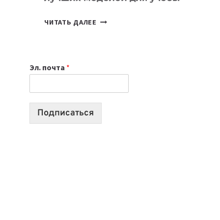
КАКОЙ
ЧИТАТЬ ДАЛЕЕ
НОУТБУК
ВЫБРАТЬ
К
Эл. почта
*
УЧЕБНОМУ
ГОДУ
2026:
10
Подписаться
ЛУЧШИХ
МОДЕЛЕЙ
ДЛЯ
УЧЕБЫ