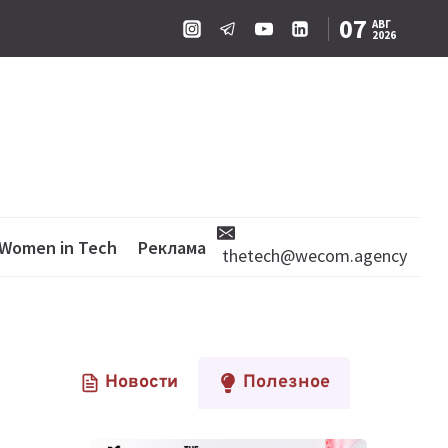
07
АВГ
2026
Women in Tech
Реклама
thetech@wecom.agency
Новости
Полезное