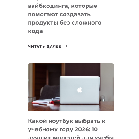
вайбкодинга, которые
помогают создавать
продукты без сложного
кода
7
ЧИТАТЬ ДАЛЕЕ
ПРИЛОЖЕНИЙ
ДЛЯ
ВАЙБКОДИНГА,
КОТОРЫЕ
ПОМОГАЮТ
СОЗДАВАТЬ
ПРОДУКТЫ
БЕЗ
СЛОЖНОГО
Какой ноутбук выбрать к
КОДА
учебному году 2026: 10
лучших моделей для учебы