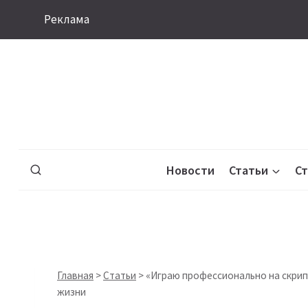
Перейти
Реклама
к
содержимому
Новости
Статьи
С
Главная
>
Статьи
>
«Играю профессионально на скрип
жизни