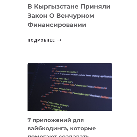
В Кыргызстане Приняли
Закон О Венчурном
Финансировании
В
ПОДРОБНЕЕ
КЫРГЫЗСТАНЕ
ПРИНЯЛИ
ЗАКОН
О
ВЕНЧУРНОМ
ФИНАНСИРОВАНИИ
7 приложений для
вайбкодинга, которые
помогают создавать