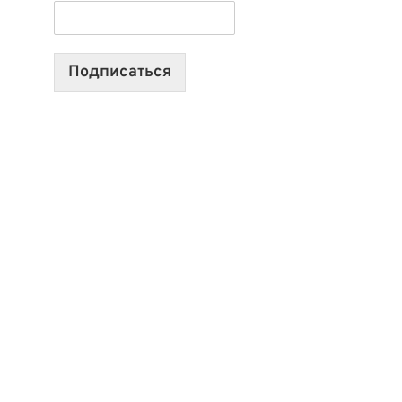
ТЕХНОЛОГИЯХ,
ИИ-
АГЕНТАХ
Подписаться
И
СТАРТАПАХ