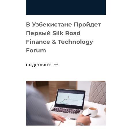
В Узбекистане Пройдет
Первый Silk Road
Finance & Technology
Forum
В
ПОДРОБНЕЕ
УЗБЕКИСТАНЕ
ПРОЙДЕТ
ПЕРВЫЙ
SILK
ROAD
FINANCE
&
TECHNOLOGY
FORUM