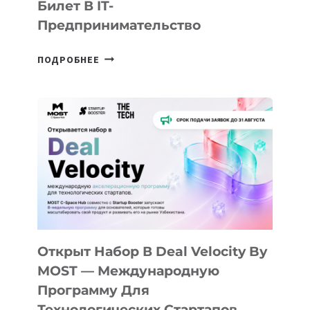
Билет В IT-
Предпринимательство
ОТ
ПОДРОБНЕЕ
ДОЛИНЫ
ДО
АЛМАТЫ:
КАК
AI
YOUTH
CAMP
ДАЛ
30
ПОДРОСТКАМ
БИЛЕТ
Открыт Набор В Deal Velocity By
В
MOST — Международную
IT-
Программу Для
ПРЕДПРИНИМАТЕЛЬСТВО
Технологических Стартапов