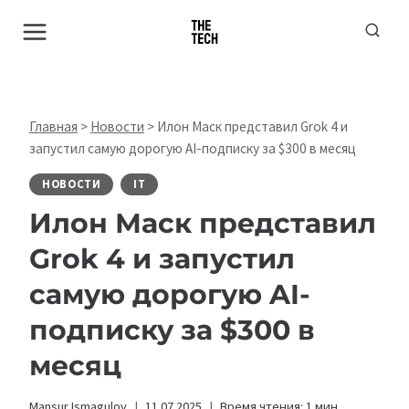
Перейти
к
содержимому
Главная
>
Новости
>
Илон Маск представил Grok 4 и
запустил самую дорогую AI-подписку за $300 в месяц
НОВОСТИ
IT
Илон Маск представил
Grok 4 и запустил
самую дорогую AI-
подписку за $300 в
месяц
Mansur Ismagulov
11.07.2025
Время чтения:
1
мин