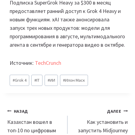
Подписка SuperGrok Heavy за $300 в месяц
предоставляет ранний доступ к Grok 4 Heavy и
новым функциям. xAI также анонсировала
запуск трех новых продуктов: модели для
программирования в августе, мультимодального
агента в сентябре и генератора видео в октябре.
Источник:
TechCrunch
Метки
#
Grok 4
#
IT
#
ИИ
#
Илон Маск
записи:
Навигация
НАЗАД
ДАЛЕЕ
по
Казахстан вошел в
Как установить и
топ-10 по цифровым
запустить Midjourney
записям