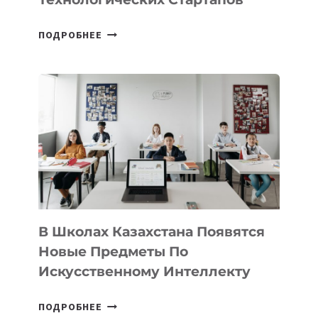
ОТКРЫТ
ПОДРОБНЕЕ
НАБОР
В
DEAL
VELOCITY
BY
MOST
—
МЕЖДУНАРОДНУЮ
ПРОГРАММУ
ДЛЯ
ТЕХНОЛОГИЧЕСКИХ
В Школах Казахстана Появятся
СТАРТАПОВ
Новые Предметы По
Искусственному Интеллекту
В
ПОДРОБНЕЕ