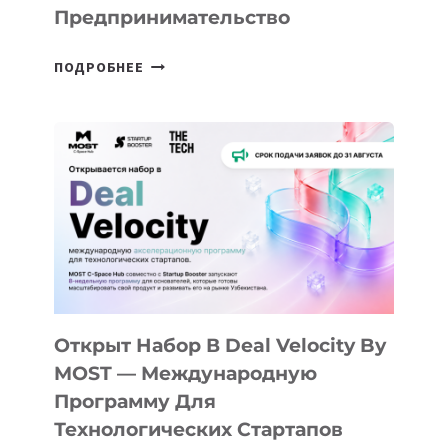
Предпринимательство
ОТ
ПОДРОБНЕЕ
ДОЛИНЫ
ДО
АЛМАТЫ:
КАК
AI
YOUTH
CAMP
ДАЛ
30
ПОДРОСТКАМ
БИЛЕТ
Открыт Набор В Deal Velocity By
В
MOST — Международную
IT-
Программу Для
ПРЕДПРИНИМАТЕЛЬСТВО
Технологических Стартапов