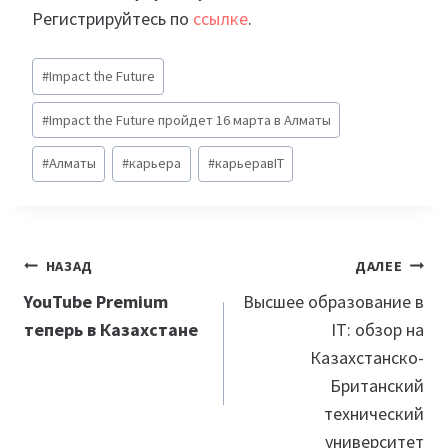
Регистрируйтесь по
ссылке
.
Метки
#
Impact the Future
записи:
#
Impact the Future пройдет 16 марта в Алматы
#
Алматы
#
карьера
#
карьеравIT
Навигация
НАЗАД
ДАЛЕЕ
по
YouTube Premium
Высшее образование в
теперь в Казахстане
IT: обзор на
записям
Казахстанско-
Британский
технический
университет