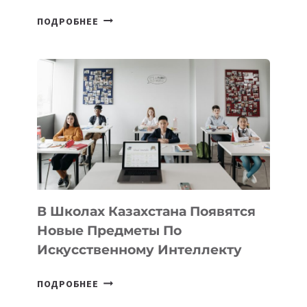
ОТКРЫТ
ПОДРОБНЕЕ
НАБОР
В
DEAL
VELOCITY
BY
MOST
—
МЕЖДУНАРОДНУЮ
ПРОГРАММУ
ДЛЯ
ТЕХНОЛОГИЧЕСКИХ
В Школах Казахстана Появятся
СТАРТАПОВ
Новые Предметы По
Искусственному Интеллекту
В
ПОДРОБНЕЕ
ШКОЛАХ