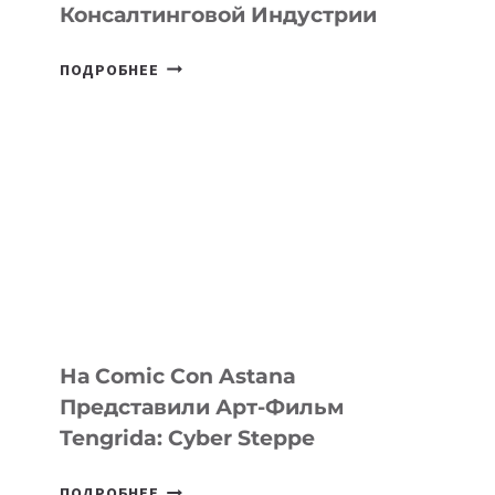
Консалтинговой Индустрии
SILKROAD
ПОДРОБНЕЕ
ANGELS
ИНВЕСТИРОВАЛ
В
PERCEPTIS
—
AI-
ПЛАТФОРМУ
ДЛЯ
КОНСАЛТИНГОВОЙ
ИНДУСТРИИ
На Comic Con Astana
Представили Арт-Фильм
Tengrida: Cyber Steppe
НА
ПОДРОБНЕЕ