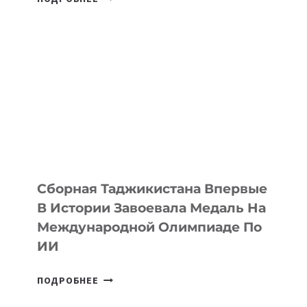
COMIC
CON
ASTANA
ПРЕДСТАВИЛИ
АРТ-
ФИЛЬМ
TENGRIDA:
CYBER
STEPPE
Сборная Таджикистана Впервые
В Истории Завоевала Медаль На
Международной Олимпиаде По
ИИ
СБОРНАЯ
ПОДРОБНЕЕ
ТАДЖИКИСТАНА