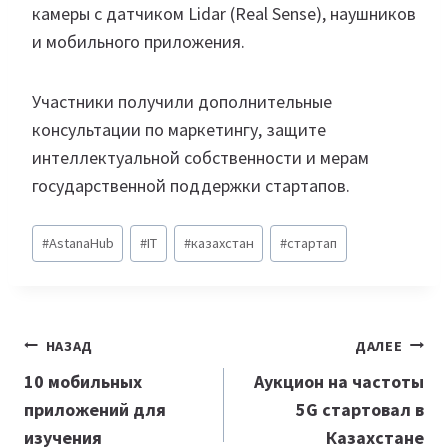
камеры с датчиком Lidar (Real Sense), наушников
и мобильного приложения.
Участники получили дополнительные
консультации по маркетингу, защите
интеллектуальной собственности и мерам
государственной поддержки стартапов.
Метки
#
AstanaHub
#
IT
#
казахстан
#
стартап
записи:
Навигация
НАЗАД
ДАЛЕЕ
по
10 мобильных
Аукцион на частоты
приложений для
5G стартовал в
записям
изучения
Казахстане