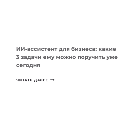
ЦЕНТРАЛЬНОЙ
АЗИИ
И
КАВКАЗА
ИИ-ассистент для бизнеса: какие
3 задачи ему можно поручить уже
сегодня
ИИ-
ЧИТАТЬ ДАЛЕЕ
АССИСТЕНТ
ДЛЯ
БИЗНЕСА:
КАКИЕ
3
ЗАДАЧИ
ЕМУ