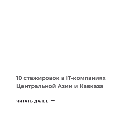
ВПЕРВЫЕ
В
ИСТОРИИ
ЗАВОЕВАЛА
МЕДАЛЬ
НА
МЕЖДУНАРОДНОЙ
ОЛИМПИАДЕ
ПО
ИИ
10 стажировок в IT-компаниях
Центральной Азии и Кавказа
10
ЧИТАТЬ ДАЛЕЕ
СТАЖИРОВОК
В
IT-
КОМПАНИЯХ