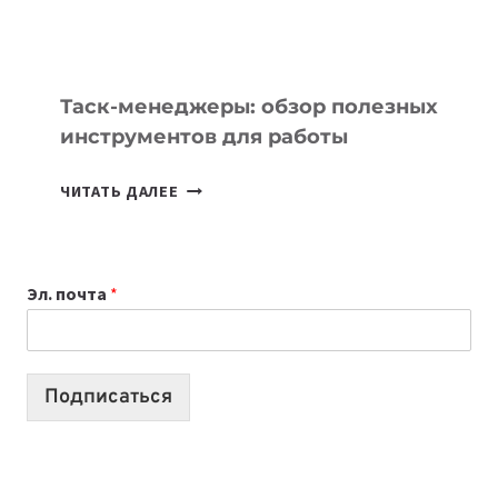
МОЖНО
ПОРУЧИТЬ
УЖЕ
СЕГОДНЯ
Таск-менеджеры: обзор полезных
инструментов для работы
ТАСК-
ЧИТАТЬ ДАЛЕЕ
МЕНЕДЖЕРЫ:
ОБЗОР
ПОЛЕЗНЫХ
Эл. почта
*
ИНСТРУМЕНТОВ
ДЛЯ
РАБОТЫ
Подписаться