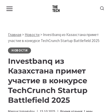
Перейти
к
содержимому
Главная
>
Новости
>
Investbanq из Казахстана примет
участие в конкурсе TechCrunch Startup Battlefield 2025
НОВОСТИ
Investbanq из
Казахстана примет
участие в конкурсе
TechCrunch Startup
Battlefield 2025
Mansur Ismagulov
15.10.2025
Время чтения:
1
мин