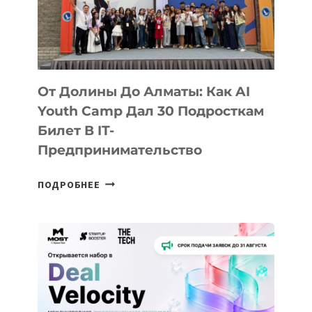
От Долины До Алматы: Как AI
Youth Camp Дал 30 Подросткам
Билет В IT-
Предпринимательство
ОТ
ПОДРОБНЕЕ
ДОЛИНЫ
ДО
АЛМАТЫ:
КАК
AI
YOUTH
CAMP