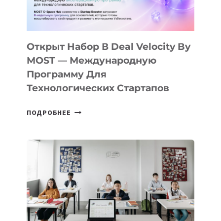
ДАЛ
30
ПОДРОСТКАМ
БИЛЕТ
Открыт Набор В Deal Velocity By
В
MOST — Международную
IT-
Программу Для
ПРЕДПРИНИМАТЕЛЬСТВО
Технологических Стартапов
ОТКРЫТ
ПОДРОБНЕЕ
НАБОР
В
DEAL
VELOCITY
BY
MOST
—
МЕЖДУНАРОДНУЮ
ПРОГРАММУ