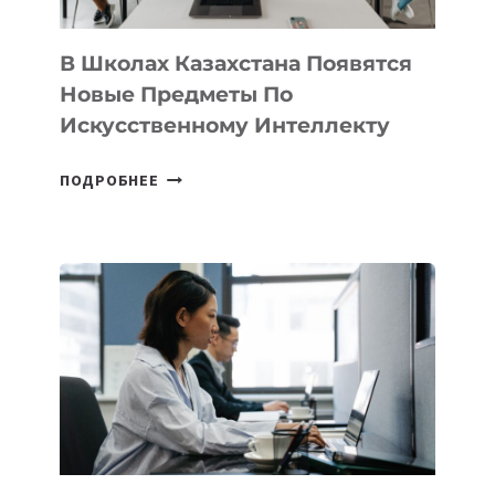
ДЛЯ
ТЕХНОЛОГИЧЕСКИХ
В Школах Казахстана Появятся
СТАРТАПОВ
Новые Предметы По
Искусственному Интеллекту
В
ПОДРОБНЕЕ
ШКОЛАХ
КАЗАХСТАНА
ПОЯВЯТСЯ
НОВЫЕ
ПРЕДМЕТЫ
ПО
ИСКУССТВЕННОМУ
ИНТЕЛЛЕКТУ