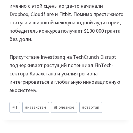
именно с этой сцены когда-то начинали
Dropbox, Cloudflare и Fitbit. Помимо престижного
статуса и широкой международной аудитории,
победитель конкурса получает $100 000 гранта
без доли.
Присутствие Investbanq на TechCrunch Disrupt
подчеркивает растущий потенциал FinTech-
сектора Казахстана и усилия региона
интегрироваться в глобальную инновационную
экосистему.
Метки
#
IT
#
казахстан
#
Полезное
#
стартап
записи: