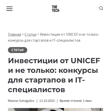
Перейти
к
содержимому
Главная
>
Статьи
>
Инвестиции от UNICEF и не только:
конкурсы для стартапов и IT-специалистов
СТАТЬИ
Инвестиции от
UNICEF
и не только: конкурсы
для стартапов и IT-
специалистов
Mansur Ismagulov
12.10.2023
Время чтения:
1
мин