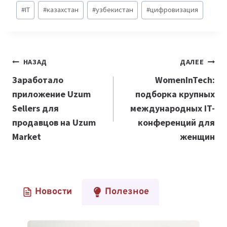
Метки
#
IT
#
казахстан
#
узбекистан
#
цифровизация
записи:
Навигация
НАЗАД
ДАЛЕЕ
по
Заработало
WomenInTech:
приложение Uzum
подборка крупных
записям
Sellers для
международных IT-
продавцов на Uzum
конференций для
Market
женщин
Новости
Полезное