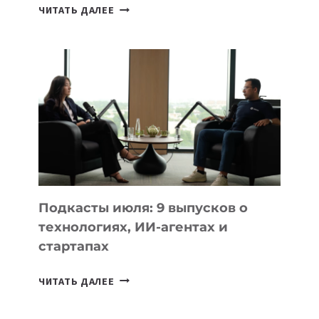
КАКОЙ
ЧИТАТЬ ДАЛЕЕ
НОУТБУК
ВЫБРАТЬ
К
УЧЕБНОМУ
ГОДУ
2026:
10
ЛУЧШИХ
МОДЕЛЕЙ
ДЛЯ
УЧЕБЫ
Подкасты июля: 9 выпусков о
технологиях, ИИ-агентах и
стартапах
ПОДКАСТЫ
ЧИТАТЬ ДАЛЕЕ
ИЮЛЯ:
9