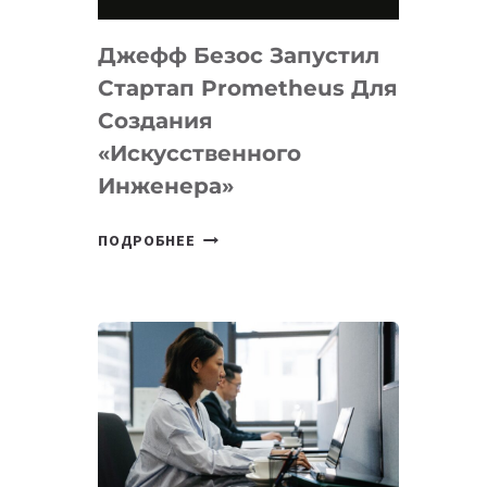
НА
MACOS
Джефф Безос Запустил
И
LINUX
Стартап Prometheus Для
Создания
«искусственного
Инженера»
ДЖЕФФ
ПОДРОБНЕЕ
БЕЗОС
ЗАПУСТИЛ
СТАРТАП
PROMETHEUS
ДЛЯ
СОЗДАНИЯ
«ИСКУССТВЕННОГО
ИНЖЕНЕРА»