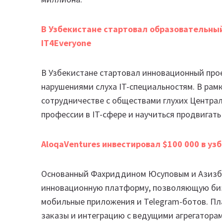
В Узбекистане стартовал образовательны
IT4Everyone
В Узбекистане стартовал инновационный прое
нарушениями слуха IT-специальностям. В рам
сотрудничестве с обществами глухих Централ
профессии в IT-сфере и научиться продвигать
AloqaVentures инвестировал $100 000 в уз
Основанный Фахриддином Юсуповым и Азизбе
инновационную платформу, позволяющую бизн
мобильные приложения и Telegram-ботов. П
заказы и интеграцию с ведущими агрегатора