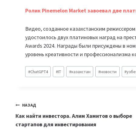
Ролик Pinemelon Market завоевал две пла
Видео, созданное казахстанским режиссером 
удостоилось двух платиновых наград на пре
Awards 2024. Награды были присуждены в но
уровень креативности и профессионализма к
Метки
#
ChatGPT4
#
IT
#
казахстан
#
новости
#
узбе
записи:
Навигация
НАЗАД
Как найти инвестора. Алим Хамитов о выборе
по
стартапов для инвестирования
записям