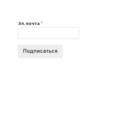
НОУТБУК
ВЫБРАТЬ
К
Эл. почта
*
УЧЕБНОМУ
ГОДУ
2026:
10
Подписаться
ЛУЧШИХ
МОДЕЛЕЙ
ДЛЯ
УЧЕБЫ