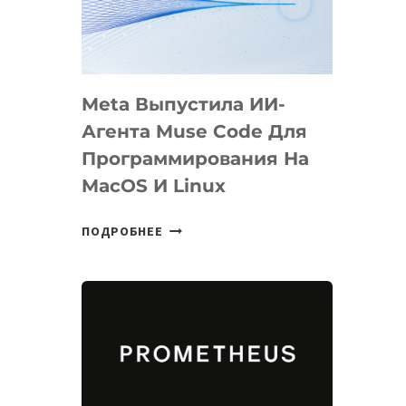
НА
SIGGRAPH
2026
Meta Выпустила ИИ-
Агента Muse Code Для
Программирования На
MacOS И Linux
META
ПОДРОБНЕЕ
ВЫПУСТИЛА
ИИ-
АГЕНТА
MUSE
CODE
ДЛЯ
ПРОГРАММИРОВАНИЯ