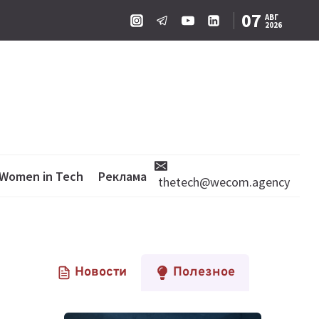
07
АВГ
2026
Women in Tech
Реклама
thetech@wecom.agency
Новости
Полезное