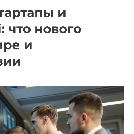
тартапы и
: что нового
ире и
зии