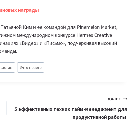
тиновых награды
Татьяной Ким и ее командой для Pinemelon Market,
стижном международном конкурсе Hermes Creative
минациях «Видео» и «Письмо», подчеркивая высокий
оманды.
кистан
#
что нового
ДАЛЕЕ
5 эффективных техник тайм-менеджмент для
продуктивной работы