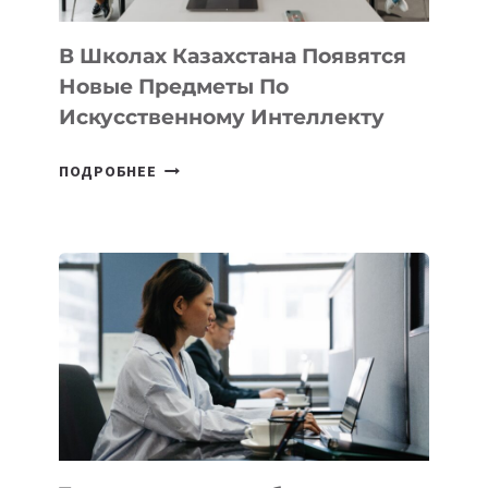
ДЛЯ
ТЕХНОЛОГИЧЕСКИХ
В Школах Казахстана Появятся
СТАРТАПОВ
Новые Предметы По
Искусственному Интеллекту
В
ПОДРОБНЕЕ
ШКОЛАХ
КАЗАХСТАНА
ПОЯВЯТСЯ
НОВЫЕ
ПРЕДМЕТЫ
ПО
ИСКУССТВЕННОМУ
ИНТЕЛЛЕКТУ