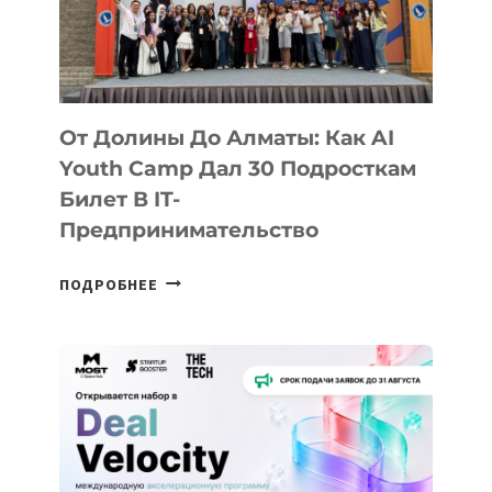
От Долины До Алматы: Как AI
Youth Camp Дал 30 Подросткам
Билет В IT-
Предпринимательство
ОТ
ПОДРОБНЕЕ
ДОЛИНЫ
ДО
АЛМАТЫ:
КАК
AI
YOUTH
CAMP