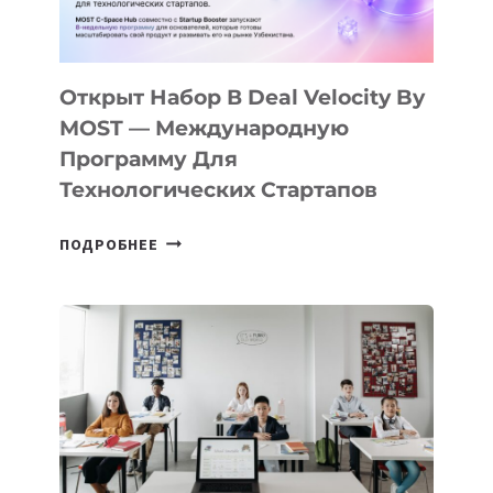
ДАЛ
30
ПОДРОСТКАМ
БИЛЕТ
Открыт Набор В Deal Velocity By
В
MOST — Международную
IT-
Программу Для
ПРЕДПРИНИМАТЕЛЬСТВО
Технологических Стартапов
ОТКРЫТ
ПОДРОБНЕЕ
НАБОР
В
DEAL
VELOCITY
BY
MOST
—
МЕЖДУНАРОДНУЮ
ПРОГРАММУ