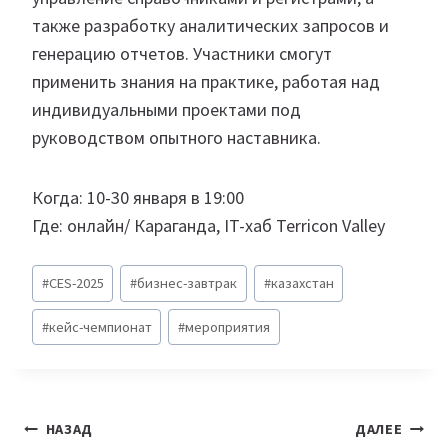
также разработку аналитических запросов и
генерацию отчетов. Участники смогут
применить знания на практике, работая над
индивидуальными проектами под
руководством опытного наставника.
Когда: 10-30 января в 19:00
Где: онлайн/ Караганда, IT-хаб Terricon Valley
Метки
#
CES-2025
#
бизнес-завтрак
#
казахстан
записи:
#
кейс-чемпионат
#
мероприятия
Навигация
НАЗАД
ДАЛЕЕ