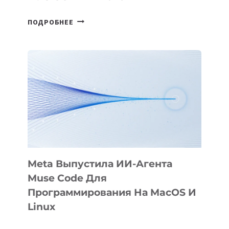
HIGGSFIELD
ПОДРОБНЕЕ
ПРЕЗЕНТОВАЛА
АНИМАЦИОННЫЙ
ФИЛЬМ
KÖK
BÖRÜ
НА
SIGGRAPH
2026
Meta Выпустила ИИ-Агента
Muse Code Для
Программирования На MacOS И
Linux
META