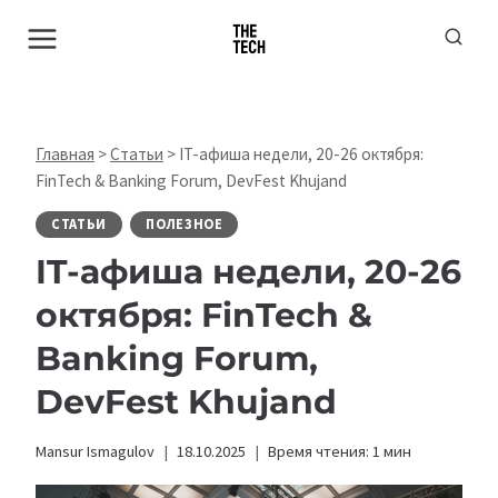
Перейти
к
содержимому
Главная
>
Статьи
>
IT-афиша недели, 20-26 октября:
FinTech & Banking Forum, DevFest Khujand
СТАТЬИ
ПОЛЕЗНОЕ
IT-афиша недели, 20-26
октября: FinTech &
Banking Forum,
DevFest Khujand
Mansur Ismagulov
18.10.2025
Время чтения:
1
мин