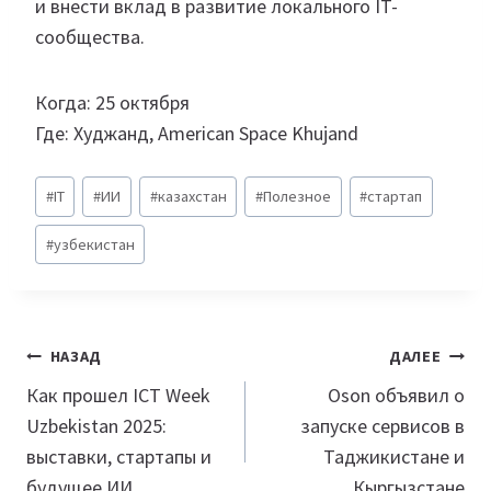
и внести вклад в развитие локального IT-
сообщества.
Когда: 25 октября
Где: Худжанд, American Space Khujand
Метки
#
IT
#
ИИ
#
казахстан
#
Полезное
#
стартап
записи:
#
узбекистан
Навигация
НАЗАД
ДАЛЕЕ
по
Как прошел ICT Week
Oson объявил о
Uzbekistan 2025:
запуске сервисов в
записям
выставки, стартапы и
Таджикистане и
будущее ИИ
Кыргызстане