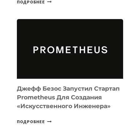
ПОДРОБНЕЕ
ВЫПУСТИЛА
ИИ-
АГЕНТА
MUSE
CODE
ДЛЯ
ПРОГРАММИРОВАНИЯ
НА
MACOS
И
LINUX
Джефф Безос Запустил Стартап
Prometheus Для Создания
«искусственного Инженера»
ДЖЕФФ
ПОДРОБНЕЕ
БЕЗОС
ЗАПУСТИЛ