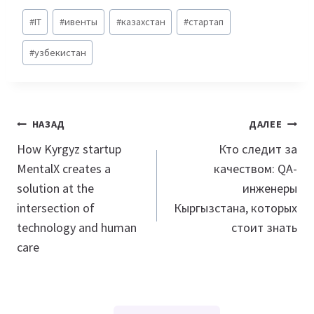
Метки
#
IT
#
ивенты
#
казахстан
#
стартап
записи:
#
узбекистан
Навигация
НАЗАД
ДАЛЕЕ
по
How Kyrgyz startup
Кто следит за
MentalX creates a
качеством: QA-
записям
solution at the
инженеры
intersection of
Кыргызстана, которых
technology and human
стоит знать
care