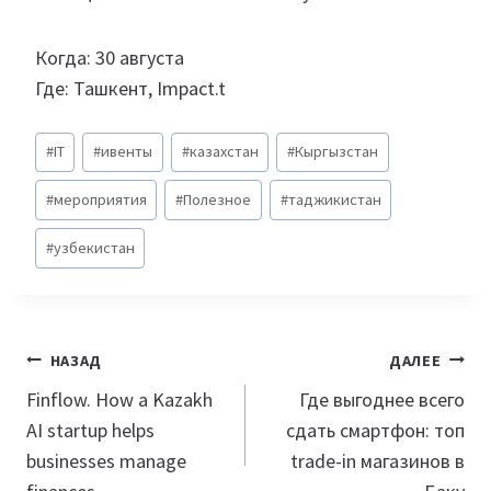
Когда: 30 августа
Где: Ташкент, Impact.t
Метки
#
IT
#
ивенты
#
казахстан
#
Кыргызстан
записи:
#
мероприятия
#
Полезное
#
таджикистан
#
узбекистан
Навигация
НАЗАД
ДАЛЕЕ
по
Finflow. How a Kazakh
Где выгоднее всего
AI startup helps
сдать смартфон: топ
записям
businesses manage
trade-in магазинов в