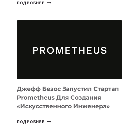
META
ПОДРОБНЕЕ
ВЫПУСТИЛА
ИИ-
АГЕНТА
MUSE
CODE
ДЛЯ
ПРОГРАММИРОВАНИЯ
НА
MACOS
И
LINUX
Джефф Безос Запустил Стартап
Prometheus Для Создания
«искусственного Инженера»
ДЖЕФФ
ПОДРОБНЕЕ
БЕЗОС
ЗАПУСТИЛ