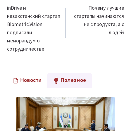
по
inDrive и
Почему лучшие
казахстанский стартап
стартапы начинаются
записям
Biometric.Vision
не с продукта, а с
подписали
людей
меморандум о
сотрудничестве
Новости
Полезное