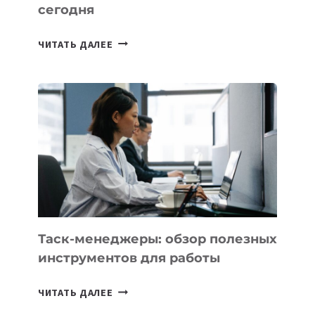
сегодня
ИИ-
ЧИТАТЬ ДАЛЕЕ
АССИСТЕНТ
ДЛЯ
БИЗНЕСА:
КАКИЕ
3
ЗАДАЧИ
ЕМУ
МОЖНО
ПОРУЧИТЬ
УЖЕ
СЕГОДНЯ
Таск-менеджеры: обзор полезных
инструментов для работы
ТАСК-
ЧИТАТЬ ДАЛЕЕ
МЕНЕДЖЕРЫ: