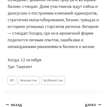
бизнес-стендап. Днем участников ждут кейсы и
дискуссии о построении компаний-единорогов,
стратегиях масштабирования, бизнес-трендах и
историях успешных стартапов региона. Вечером
— стендап Оскара, где он в ироничной форме
поделится личным опытом, ошибками и
неожиданными решениями в бизнесе и жизни.
Когда: 12 октября
Где: Ташкент
Метки
#
IT
#
казахстан
#
узбекистан
записи:
Навигация
НАЗАД
ДАЛЕЕ