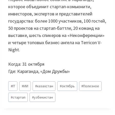
которое объединит стартап-комьюнити,
инвесторов, экспертов и представителей
государства: более 1000 участников, 100 гостей,
50 проектов на стартап-баттле, 20 команд на
выставке, шесть спикеров на «Неконференции»
и четыре топовых бизнес-ангела на Terricon V-
Night.
Когда: 31 октября
Где: Караганда, «Дом Дружбы»
Метки
#
IT
#
ИИ
#
казахстан
#
октябрь
#
Полезное
записи:
#
стартап
#
узбекистан