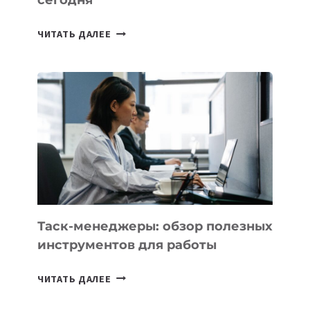
сегодня
ИИ-
ЧИТАТЬ ДАЛЕЕ
АССИСТЕНТ
ДЛЯ
БИЗНЕСА:
КАКИЕ
3
ЗАДАЧИ
ЕМУ
МОЖНО
ПОРУЧИТЬ
УЖЕ
СЕГОДНЯ
Таск-менеджеры: обзор полезных
инструментов для работы
ТАСК-
ЧИТАТЬ ДАЛЕЕ
МЕНЕДЖЕРЫ:
ОБЗОР