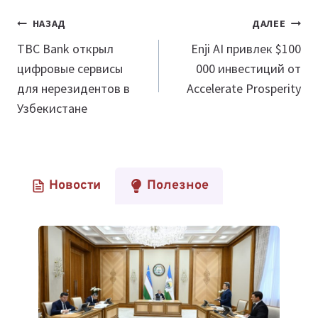
Навигация
НАЗАД
ДАЛЕЕ
по
TBC Bank открыл
Enji AI привлек $100
цифровые сервисы
000 инвестиций от
записям
для нерезидентов в
Accelerate Prosperity
Узбекистане
Новости
Полезное