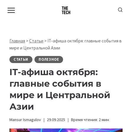
Перейти
к
содержимому
Главная
>
Статьи
>
IT-афиша октября: главные события в
мире и Центральной Азии
СТАТЬИ
ПОЛЕЗНОЕ
IT-афиша октября:
главные события в
мире и Центральной
Азии
Mansur Ismagulov
29.09.2025
Время чтения:
2
мин