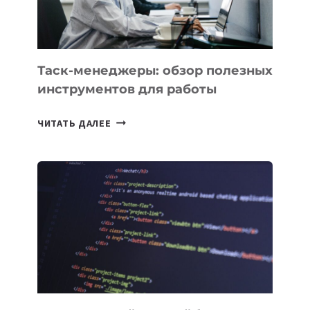
30
ПОДРОСТКАМ
БИЛЕТ
В
Таск-менеджеры: обзор полезных
IT-
инструментов для работы
ПРЕДПРИНИМАТЕЛЬСТВО
ТАСК-
ЧИТАТЬ ДАЛЕЕ
МЕНЕДЖЕРЫ:
ОБЗОР
ПОЛЕЗНЫХ
ИНСТРУМЕНТОВ
ДЛЯ
РАБОТЫ