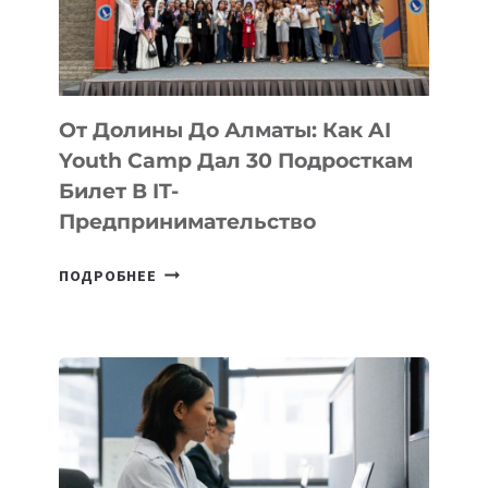
ОБРАЗОВАНИЕ
ТАДЖИКИСТАНА
От Долины До Алматы: Как AI
Youth Camp Дал 30 Подросткам
Билет В IT-
Предпринимательство
ОТ
ПОДРОБНЕЕ
ДОЛИНЫ
ДО
АЛМАТЫ:
КАК
AI
YOUTH
CAMP
ДАЛ