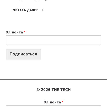
КАКОЙ
ЧИТАТЬ ДАЛЕЕ
НОУТБУК
ВЫБРАТЬ
К
Эл. почта
*
УЧЕБНОМУ
ГОДУ
2026:
10
Подписаться
ЛУЧШИХ
МОДЕЛЕЙ
ДЛЯ
УЧЕБЫ
© 2026 THE TECH
Эл. почта
*