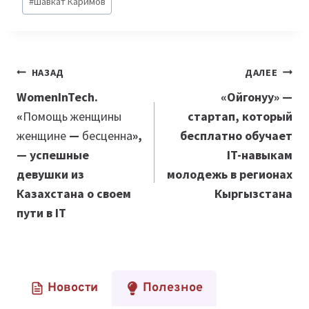
#
Шавкат Каримов
Навигация
НАЗАД
ДАЛЕЕ
по
WomenInTech.
«Ойгонуу» —
«
Помощь женщины
стартап, который
записям
женщине
—
бесценна
»,
бесплатно обучает
— успешные
IT-навыкам
девушки из
молодежь в регионах
Казахстана о своем
Кыргызстана
пути в IT
Новости
Полезное