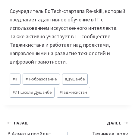
Соучредитель EdTech-стартапа Re-skill, который
предлагает адаптивное обучение в IT с
использованием искусственного интеллекта.
Также активно участвует в IT-сообществе
Таджикистана и работает над проектами,
направленными на развитие технологий и
цифровой грамотности.
Метки
#
IT
#
IT-образование
#
Душанбе
записи:
#
ИТ школы Душанбе
#
Таджикистан
Навигация
НАЗАД
ДАЛЕЕ
по
В Алматы пройдет
Техникаға шолу