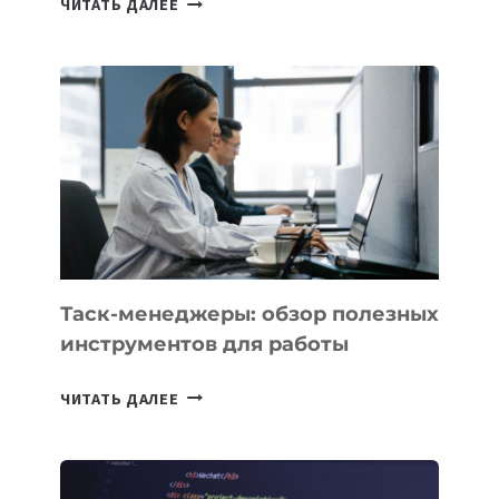
ЧИТАТЬ ДАЛЕЕ
АССИСТЕНТ
ДЛЯ
БИЗНЕСА:
КАКИЕ
3
ЗАДАЧИ
ЕМУ
МОЖНО
ПОРУЧИТЬ
УЖЕ
СЕГОДНЯ
Таск-менеджеры: обзор полезных
инструментов для работы
ТАСК-
ЧИТАТЬ ДАЛЕЕ
МЕНЕДЖЕРЫ:
ОБЗОР
ПОЛЕЗНЫХ