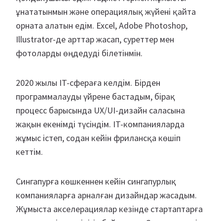
ұнататынмын және операциялық жүйені қайта
орната алатын едім. Excel, Adobe Photoshop,
Illustrator-де арттар жасап, суреттер мен
фотоларды өңдедуді білетінмін.
2020 жылы IT-сфераға келдім. Бірден
программалауды үйрене бастадым, бірақ
процесс барысында UX/UI-дизайн саласына
жақын екенімді түсіндім. IT-компанияларда
жұмыс істеп, содан кейін фрилансқа көшіп
кеттім.
Сингапурға көшкеннен кейін сингапурлық
компанияларға арналған дизайндар жасадым.
Жұмыста акселерациялар кезінде стартаптарға