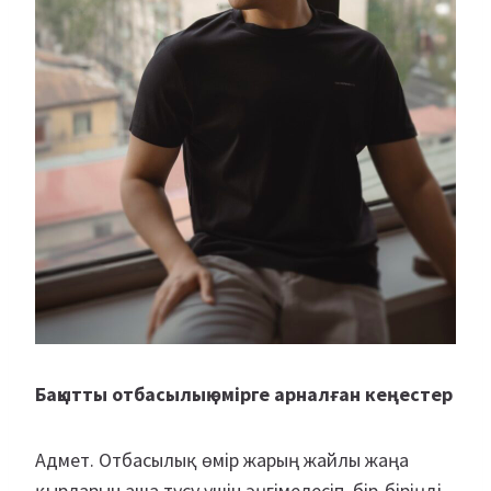
Бақытты отбасылық өмірге арналған кеңестер
Адмет. Отбасылық өмір жарың жайлы жаңа
қырларын аша түсу үшін әңгімелесіп, бір-біріңді