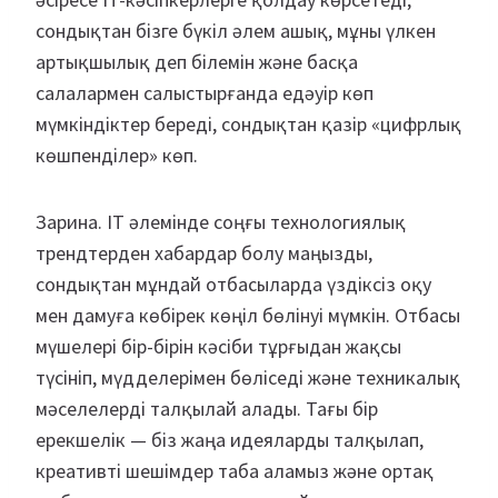
сондықтан бізге бүкіл әлем ашық, мұны үлкен
артықшылық деп білемін және басқа
салалармен салыстырғанда едәуір көп
мүмкіндіктер береді, сондықтан қазір «цифрлық
көшпенділер» көп.
Зарина. IT әлемінде соңғы технологиялық
трендтерден хабардар болу маңызды,
сондықтан мұндай отбасыларда үздіксіз оқу
мен дамуға көбірек көңіл бөлінуі мүмкін. Отбасы
мүшелері бір-бірін кәсіби тұрғыдан жақсы
түсініп, мүдделерімен бөліседі және техникалық
мәселелерді талқылай алады. Тағы бір
ерекшелік — біз жаңа идеяларды талқылап,
креативті шешімдер таба аламыз және ортақ