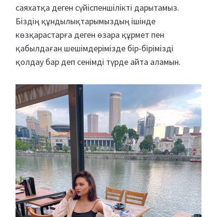
саяхатқа деген сүйіспеншілікті дарытамыз.
Біздің құндылықтарымыздың ішінде
көзқарастарға деген өзара құрмет пен
қабылдаған шешімдерімізде бір-бірімізді
қолдау бар деп сенімді түрде айта аламын.