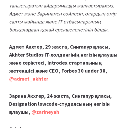
таныстыратын айдарымызды жалғастырамыз.
Адмет және Заринамен сөйлесіп, олардың өмір
салты жайында және IT отбасыларының
басқалардан қалай ерекшеленетінін білдік.
Адмет Акхтер, 29 жаста, Сингапур қаласы,
Akhter Studios IT-холдингінің негізін қалаушы
және серіктесі, Introdex стартапының
жетекшісі және CEO, Forbes 30 under 30,
@admet_akhter
Зарина Акхтер, 24 жаста, Сингапур қаласы,
Designation lowcode-студиясының негізін
қалаушы,
@zarineyah