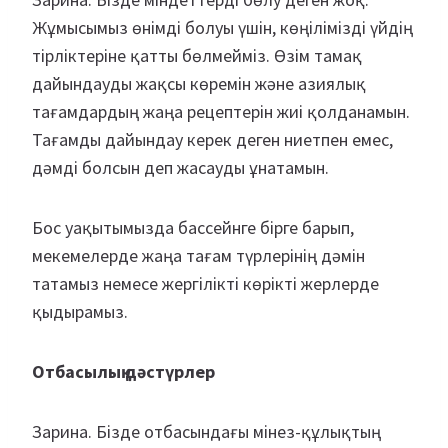
Жұмысымыз өнімді болуы үшін, көңілімізді үйдің
тірліктеріне қатты бөлмейміз. Өзім тамақ
дайындауды жақсы көремін және азиялық
тағамдардың жаңа рецептерін жиі қолданамын.
Тағамды дайындау керек деген ниетпен емес,
дәмді болсын деп жасауды ұнатамын.
Бос уақытымызда бассейнге бірге барып,
мекемелерде жаңа тағам түрлерінің дәмін
татамыз немесе жергілікті көрікті жерлерде
қыдырамыз.
Отбасылық дәстүрлер
Зарина. Бізде отбасындағы мінез-құлықтың