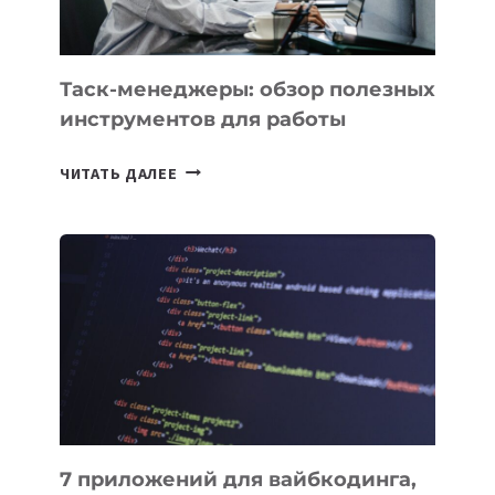
ПОРУЧИТЬ
УЖЕ
СЕГОДНЯ
Таск-менеджеры: обзор полезных
инструментов для работы
ТАСК-
ЧИТАТЬ ДАЛЕЕ
МЕНЕДЖЕРЫ:
ОБЗОР
ПОЛЕЗНЫХ
ИНСТРУМЕНТОВ
ДЛЯ
РАБОТЫ
7 приложений для вайбкодинга,