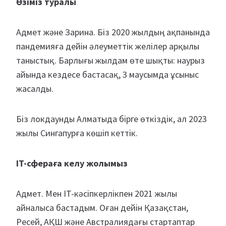
Өзіміз туралы
Адмет және Зарина. Біз 2020 жылдың ақпанында
пандемияға дейін әлеуметтік желілер арқылы
таныстық. Барлығы жылдам өте шықты: наурыз
айында кездесе бастасақ, 3 маусымда ұсыныс
жасалды.
Біз локдаунды Алматыда бірге өткіздік, ал 2023
жылы Сингапурға көшіп кеттік.
IT-сфераға келу жолымыз
Адмет. Мен IT-кәсіпкерлікпен 2021 жылы
айналыса бастадым. Оған дейін Қазақстан,
Ресей, АҚШ және Австралиядағы стартаптар