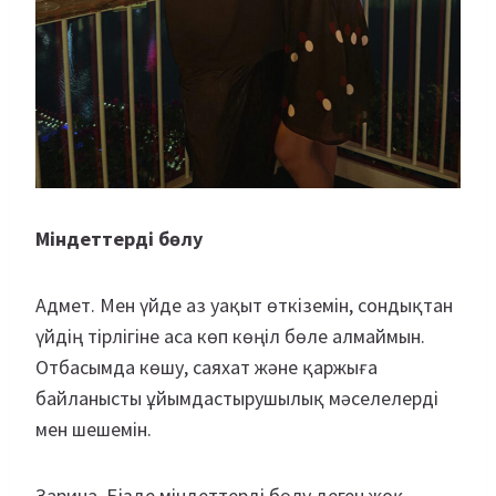
Міндеттерді бөлу
Адмет. Мен үйде аз уақыт өткіземін, сондықтан
үйдің тірлігіне аса көп көңіл бөле алмаймын.
Отбасымда көшу, саяхат және қаржыға
байланысты ұйымдастырушылық мәселелерді
мен шешемін.
Зарина. Бізде міндеттерді бөлу деген жоқ.