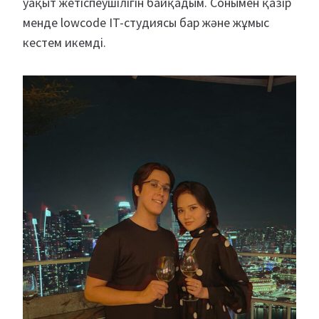
уақыт жетіспеушілігін байқадым. Сонымен қазір
менде lowcode IT-студиясы бар және жұмыс
кестем икемді.