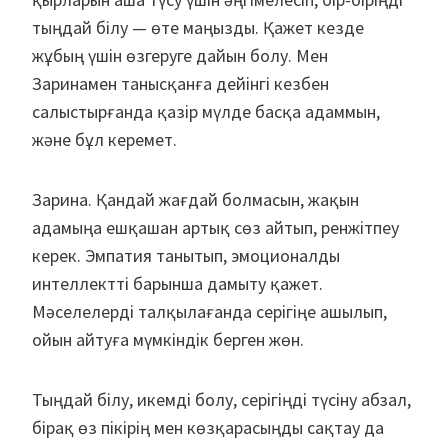
тыңдай білу — өте маңызды. Қажет кезде
жұбың үшін өзгеруге дайын болу. Мен
Заринамен танысқанға дейінгі кезбен
салыстырғанда қазір мүлде басқа адаммын,
және бұл керемет.
Зарина. Қандай жағдай болмасын, жақын
адамыңа ешқашан артық сөз айтып, ренжітпеу
керек. Эмпатия танытып, эмоционалды
интеллектті барынша дамыту қажет.
Мәселелерді талқылағанда серігіңе ашылып,
ойын айтуға мүмкіндік берген жөн.
Тыңдай білу, икемді болу, серігіңді түсіну абзал,
бірақ өз пікірің мен көзқарасыңды сақтау да