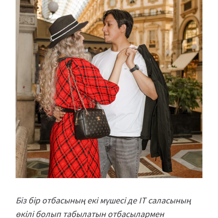
Біз бір отбасының екі мүшесі де IT саласының
өкілі болып табылатын отбасылармен