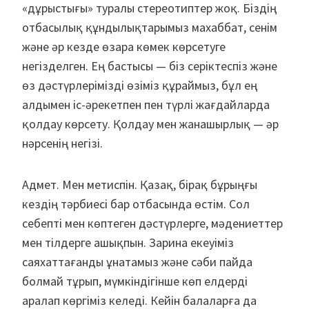
«дұрыстығы» туралы стереотиптер жоқ. Біздің
отбасылық құндылықтарымыз махаббат, сенім
және әр кезде өзара көмек көрсетуге
негізделген. Ең бастысы — біз серіктеспіз және
өз дәстүрлерімізді өзіміз құраймыз, бұл ең
алдымен іс-әрекетпен пен түрлі жағдайларда
қолдау көрсету. Қолдау мен жанашырлық — әр
нәрсенің негізі.
Адмет. Мен метиспін. Қазақ, бірақ бұрыңғы
кездің тәрбиесі бар отбасында өстім. Сол
себепті мен көптеген дәстүрлерге, мәдениеттер
мен тілдерге ашықпын. Зарина екеуіміз
саяхаттағанды ұнатамыз және сәби пайда
болмай тұрып, мүмкіндігінше көп елдерді
аралап көргіміз келеді. Кейін балаларға да