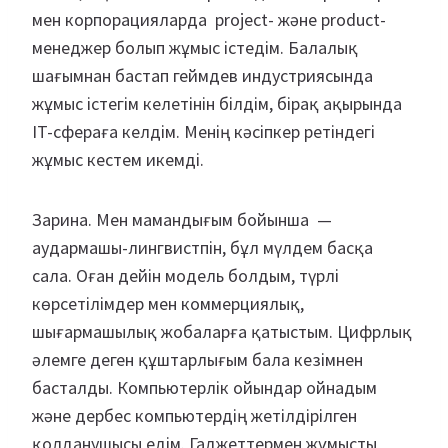
мен корпорацияларда project- және product-
менеджер болып жұмыс істедім. Балалық
шағымнан бастап геймдев индустриясында
жұмыс істегім келетінін білдім, бірақ ақырында
IT-сфераға келдім. Менің кәсіпкер ретіндегі
жұмыс кестем икемді.
Зарина. Мен мамандығым бойынша —
аудармашы-лингвистпін, бұл мүлдем басқа
сала. Оған дейін модель болдым, түрлі
көрсетілімдер мен коммерциялық,
шығармашылық жобаларға қатыстым. Цифрлық
әлемге деген құштарлығым бала кезімнен
басталды. Компьютерлік ойындар ойнадым
және дербес компьютердің жетілдірілген
қолданушысы едім. Гаджеттермен жұмысты