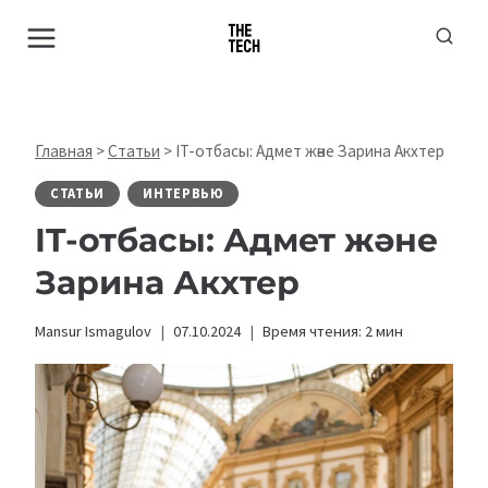
Перейти
к
содержимому
Главная
>
Статьи
>
IT-отбасы: Адмет және Зарина Акхтер
СТАТЬИ
ИНТЕРВЬЮ
IT-отбасы: Адмет және
Зарина Акхтер
Mansur Ismagulov
07.10.2024
Время чтения:
2
мин