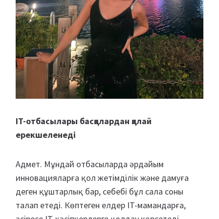
IT-отбасылары басқалардан қалай
ерекшеленеді
Адмет. Мұндай отбасыларда әрдайым
инновацияларға қол жетімділік және дамуға
деген құштарлық бар, себебі бұл сала соны
талап етеді. Көптеген елдер IT-мамандарға,
әсіресе IT-кәсіпкерлерге қолдау көрсетеді,