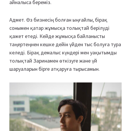
айналыса береміз.
Адмет. Өз бизнесің болған ыңғайлы, бірақ
сонымен қатар жұмысқа толықтай берілуді
қажет етеді. Кейде жұмысқа байланысты
таңертеңнен кешке дейін үйден тыс болуға тура
келеді. Бірақ демалыс күндері мен уақытымды
толықтай Заринамен өткізуге және үй
шаруаларын бірге атқаруға тырысамын.