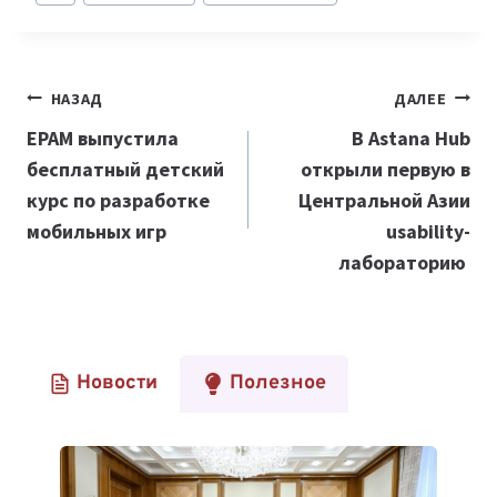
записи:
Навигация
НАЗАД
ДАЛЕЕ
по
EPAM выпустила
В Astana Hub
бесплатный детский
открыли первую в
записям
курс по разработке
Центральной Азии
мобильных игр
usability-
лабораторию
Новости
Полезное