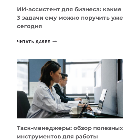
ИИ-ассистент для бизнеса: какие
3 задачи ему можно поручить уже
сегодня
ИИ-
ЧИТАТЬ ДАЛЕЕ
АССИСТЕНТ
ДЛЯ
БИЗНЕСА:
КАКИЕ
3
ЗАДАЧИ
ЕМУ
МОЖНО
ПОРУЧИТЬ
УЖЕ
СЕГОДНЯ
Таск-менеджеры: обзор полезных
инструментов для работы