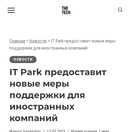
Перейти
к
содержимому
Главная
>
Новости
>
IT Park предоставит новые меры
поддержки для иностранных компаний
НОВОСТИ
IT Park предоставит
новые меры
поддержки для
иностранных
компаний
Mansur Ismagulov
13.07.2023
Время чтения:
1
мин