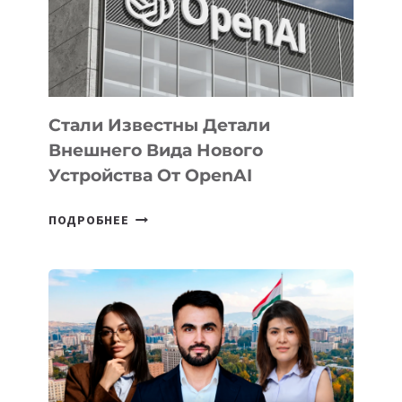
РАЗВИТИЮ
ЭКОСИСТЕМЫ
ИСКУССТВЕННОГО
ИНТЕЛЛЕКТА
Стали Известны Детали
Внешнего Вида Нового
Устройства От OpenAI
СТАЛИ
ПОДРОБНЕЕ
ИЗВЕСТНЫ
ДЕТАЛИ
ВНЕШНЕГО
ВИДА
НОВОГО
УСТРОЙСТВА
ОТ
OPENAI